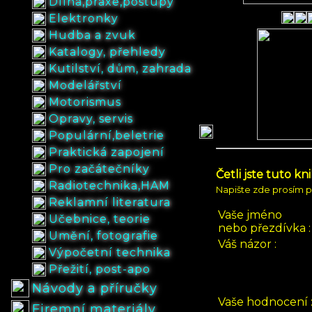
Dílna,praxe,postupy
Elektronky
Hudba a zvuk
Katalogy, přehledy
Kutilství, dům, zahrada
Modelářství
Motorismus
Opravy, servis
Populární,beletrie
Praktická zapojení
Pro začátečníky
Četli jste tuto kn
Radiotechnika,HAM
Napište zde prosím p
Reklamní literatura
Vaše jméno
Učebnice, teorie
nebo přezdívka :
Umění, fotografie
Váš názor :
Výpočetní technika
Přežití, post-apo
Návody a příručky
Vaše hodnocení 
Firemní materiály