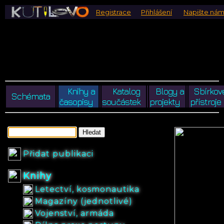
Registrace
Přihlášení
Napište ná
Knihy a
Katalog
Blogy a
Sbírkov
Schémata
časopisy
součástek
projekty
přístroje
Přidat publikaci
Knihy
Letectví, kosmonautika
Magazíny (jednotlivé)
Vojenství, armáda