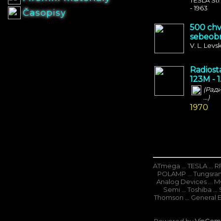
TESLA Str
- 1963
Časopisy
500 ch
sebeob
V. L. Levs
Radiost
123M - 1
(Рад
...)
1970
ATmega ... TESLA ... RFT
POLAMP ... Tungsram .
Analog Devices ... MOS
Semi ... Toshiba ... 
Thomson ... General Ele