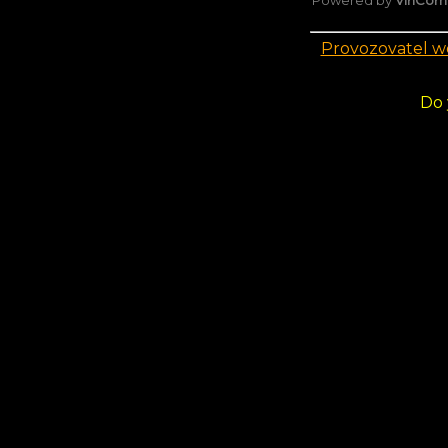
Powered by
VinCo
Provozovatel 
Do 