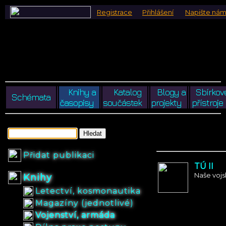
Registrace
Přihlášení
Napište ná
Knihy a
Katalog
Blogy a
Sbírkov
Schémata
časopisy
součástek
projekty
přístroje
Přidat publikaci
TÚ II
Naše voj
Knihy
Letectví, kosmonautika
Magazíny (jednotlivé)
Vojenství, armáda