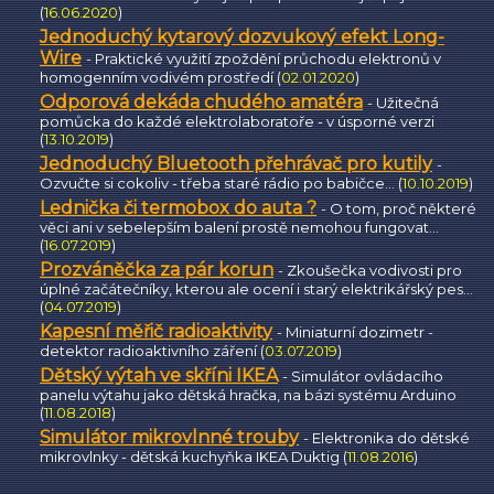
(
16.06.2020
)
Jednoduchý kytarový dozvukový efekt Long-
Wire
- Praktické využití zpoždění průchodu elektronů v
homogenním vodivém prostředí (
02.01.2020
)
Odporová dekáda chudého amatéra
- Užitečná
pomůcka do každé elektrolaboratoře - v úsporné verzi
(
13.10.2019
)
Jednoduchý Bluetooth přehrávač pro kutily
-
Ozvučte si cokoliv - třeba staré rádio po babičce... (
10.10.2019
)
Lednička či termobox do auta ?
- O tom, proč některé
věci ani v sebelepším balení prostě nemohou fungovat...
(
16.07.2019
)
Prozváněčka za pár korun
- Zkoušečka vodivosti pro
úplné začátečníky, kterou ale ocení i starý elektrikářský pes...
(
04.07.2019
)
Kapesní měřič radioaktivity
- Miniaturní dozimetr -
detektor radioaktivního záření (
03.07.2019
)
Dětský výtah ve skříni IKEA
- Simulátor ovládacího
panelu výtahu jako dětská hračka, na bázi systému Arduino
(
11.08.2018
)
Simulátor mikrovlnné trouby
- Elektronika do dětské
mikrovlnky - dětská kuchyňka IKEA Duktig (
11.08.2016
)