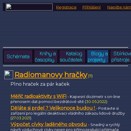
Registrace
Přihlášení
Napište ná
Knihy a
Katalog
Blogy a
Sbírkov
Schémata
časopisy
součástek
projekty
přístroje
Radiomanovy hračky
(11)
Plno hraček za pár kaček
Měřič radioaktivity s WiFi
- Kapesní dozimetr s on-line
přenosem dat pomocí bezdrátové sítě (
30.05.2022
)
Děláte si prdel ? Velikonoce budou !
- Postavte si
zařízení pro legální deaktivaci vládního zákazu lidové družby
(
27.03.2021
)
Výpočet cívky laděného obvodu
- Snadný a rychlý
návrh vzduchové cívky nejen pro přímozesilující přijímače