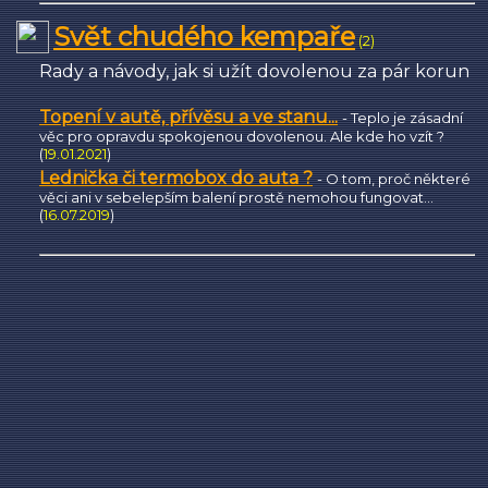
Svět chudého kempaře
(2)
Rady a návody, jak si užít dovolenou za pár korun
Topení v autě, přívěsu a ve stanu...
- Teplo je zásadní
věc pro opravdu spokojenou dovolenou. Ale kde ho vzít ?
(
19.01.2021
)
Lednička či termobox do auta ?
- O tom, proč některé
věci ani v sebelepším balení prostě nemohou fungovat...
(
16.07.2019
)