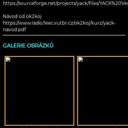
https://sourceforge.net/projects/yack/files/YACK%20Ve
Návod od ok2koj
https://www.radio.feec.vutbr.cz/ok2koj/kurz/yack-
navod.pdf
GALERIE OBRÁZKŮ