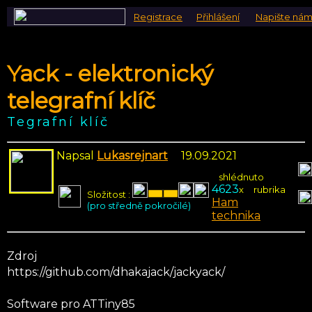
Registrace
Přihlášení
Napište ná
Yack - elektronický
telegrafní klíč
Tegrafní klíč
Napsal
Lukasrejnart
19.09.2021
shlédnuto
4623
x
rubrika
Složitost :
Ham
(pro středně pokročilé)
technika
Zdroj
https://github.com/dhakajack/jackyack/
Software pro ATTiny85