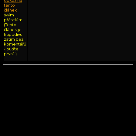
odkaz na
tento
článek
svým
přátelům !
(Tento
článek je
kupodivu
zatím bez
komentářů
- buďte
první !)