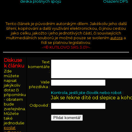
deska plošných spojů
Osazení DPS
Tento článek je původním autorským dílem. Jakékoliv jeho další
šíření, kopírování a další využívání elektronickou, či jinou cestou
jako celku, jakožto i jeho jednotlivých částí, či souvisejících
multimediálních souborů je možné pouze se svolením
autora
a
řídí se platnou legislativou.
-=© KUTILOVO SRS 3.01=-
Diskuse
Text
k článku
komentáře
Zde
:
můžete
napsat
Vaše
jakýkoliv
přezdívka :
dotaz či
Kontrola, jestli jste člověk nebo robot :
připomínku
Jak se řekne dítě od slepice a koh
- obratem
bude
Odpověď :
zveřejněna.
Můžete
také
jednoduše
poslat