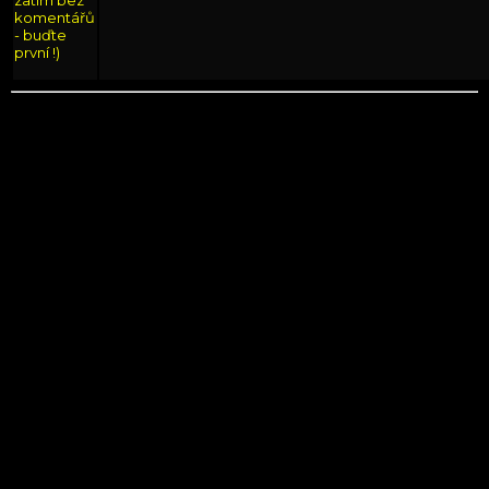
zatím bez
komentářů
- buďte
první !)