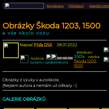
Registrace
Přihlášení
Napište ná
Obrázky Škoda 1203, 1500
a vše okolo vozu
Napsal
Píďa DSK
28.01.2022
shlédnuto
3301
x
rubrika
Složitost :
Škoda 1203,
(určeno i začátečníkům)
1500
Obrázky z výuky v autoškole.
(Nejsem autora a nemám už odkazy :-(
GALERIE OBRÁZKŮ