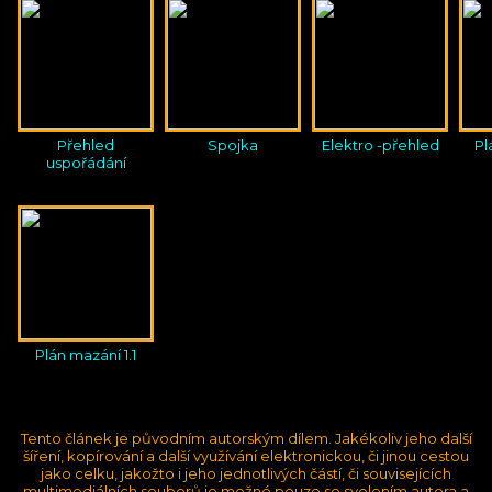
Přehled
Spojka
Elektro -přehled
Pl
uspořádání
Plán mazání 1.1
Tento článek je původním autorským dílem. Jakékoliv jeho další
šíření, kopírování a další využívání elektronickou, či jinou cestou
jako celku, jakožto i jeho jednotlivých částí, či souvisejících
multimediálních souborů je možné pouze se svolením
autora
a