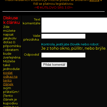
řídí se platnou legislativou.
-=© KUTILOVO SRS 3.01=-
Diskuse
Text
k článku
komentáře
Zde
:
můžete
napsat
Vaše
jakýkoliv
přezdívka :
dotaz či
Kontrola, jestli jste člověk nebo robot :
připomínku
Je z toho okno, půllitr, nebo brýle. 
- obratem
bude
Odpověď :
zveřejněna.
Můžete
také
jednoduše
poslat
odkaz na
tento
článek
svým
přátelům !
(Tento
článek je
kupodivu