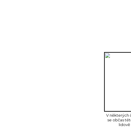
Prdelizér™
(SDP) a s nulovými náklady z předmětů urč
rozhodli jsme se v rámci zachování národního lidovéh
médií, jako jsou časopis Nature, nebo redakce pořadu 
neděláme prdel (zamrzelo mě to hlavně od magazínu 
udělat pro svoje blízké slečny, družky, manželky a dalš
kutil - bez nářadí, bez dílny a bez nutnosti návštěvy
V některých 
se občas tét
lidově 