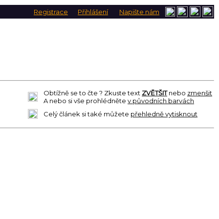
Registrace
Přihlášení
Napište nám
Obtížně se to čte ? Zkuste text
ZVĚTŠIT
nebo
zmenšit
A nebo si vše prohlédněte
v původních barvách
Celý článek si také můžete
přehledně vytisknout
 celospolečenská akce, tedy velikonoce, je odpískaná.
om buď kluci a nebo jen holky a mezi nimi jsou už od
ými proutky není sexistická zavrženíhodná a nekorektní
ení dvoumetrové pomlázky se to zdá být nemožné a to
vymysleli přístroj nazvaný
3D Samoobslužný Distanční