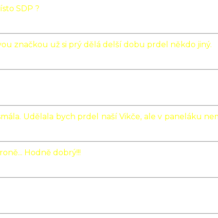
ísto SDP ?
vou značkou už si prý dělá delší dobu prdel někdo jiný.
smála. Udělala bych prdel naší Vikče, ale v paneláku ne
roně... Hodně dobrý!!!