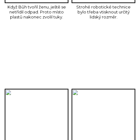
Když Bůh tvořil ženu, ještě se
Strohé robotické technice
netřídil odpad. Proto místo
bylo třeba vtisknout určitý
plastů nakonec zvolil tuky.
lidský rozměr.
řené plastové kýty spojíte k sobě (buď opět lepící pás
kam jste předtím nacpali litrová lýtka. Pokud jsou použ
zbývá jenom vzniklý vehement vzít a pokusit se rychle 
enku pak hlavní část Prdelizéru™ umístíte k plotu a vh
přednášejícího), dotvoříte tím jeho vzhled a zároveň mu