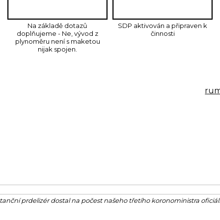
Na základě dotazů
SDP aktivován a připraven k
doplňujeme - Ne, vývod z
činnosti
plynoměru není s maketou
nijak spojen.
ště multifunkční odkládací plocha s armaturou na
ru
a obrázku se příliš neosvědčilo - v ostrém provozu jsm
rotější světlou nádržku, která ale obsahovala agrofertážn
rý má stejné sterilizační účinky, ale není cítit mrtvým k
systému, kterou je diagonální transportační vejcovod 
ený, ale bohužel delší než jejich oktávka, vztekle ho po
tanční prdelizér dostal na počest našeho třetího koronoministra oficiál