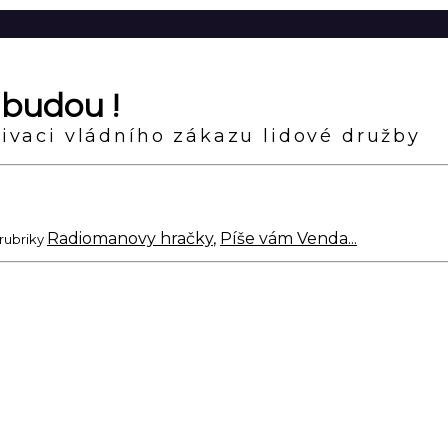
 budou !
tivaci vládního zákazu lidové družby
Radiomanovy hračky
,
Píše vám Venda...
rubriky
lo jasné, že to bude běh na dlouhou trať a že nejbližší
letech pořád ještě bláhově věří, že na světě jsou jen
ké rozdávání vajec za mírné polechtání spletenými vrbov
řijde co nejvíc koledníků...
držen nařízený dvoumetrový odstup ? Snad kromě uplet
me tedy hlavy dohromady a během jednoho večera spolu 