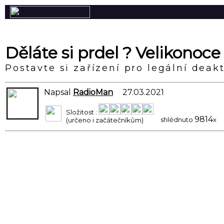
Děláte si prdel ? Velikonoce
Postavte si zařízení pro legální deak
Napsal
RadioMan
27.03.2021
Složitost :
9814
shlédnuto
x
(určeno i začátečníkům)
Na začátku roku 2020 se Koromoroň dostal i k nám. By
Naši Kačku to hodně mrzelo, protože ve svých sedmi 
pravěku stejné menší i větší rozdíly a že masochistic
brutalita, ale veselá staletá tradice a těšila se, že na ni p
Ale jak zařídit, aby mrskačka byla a přitom byl do
samozřejmě byla velká výzva (česky čelendž). Dali js