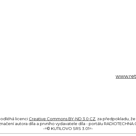
jenom v kostce - dozor Distančního Prdelizéru™ má stano
izéru™ a následně se samoobslouží některým drinkát
značně urychlené vejce chytat a nebo natáčet video 
em vyskočí až na silnici, kde zahyne.
že vám nebude činit žádný problém si vlastní SDP vyrobi
 respirážní tlamochran, žádný zákon ani nařízení nepo
m pošlete fotografii vašeho výrobku a když budete sou
ílání něčeho někam jinam, než maximálně na fejkbůk - t
osti minimální útraty atd.) na nákup v e-shopu
www.retr
prý něco zhruba kolem čtyř osmin zdraví - a to už je urč
podléhá licenci
Creative Commons BY-ND 3.0 CZ
, za předpokladu, ž
načení autora díla a prvního vydavatele díla - portálu RADIOTECHNA
-=© KUTILOVO SRS 3.01=-