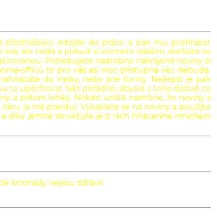
 až přednášející odejde do práce a pak mu prohrabat
e má, ale nedá a pokud si vezmete násilím, dočkáte se
 kašírovanou. Potřebujete nadrobno nakrájené noviny či
ě home-officů to pro vás asi moc přístupná věc nebude.
ahňácáte do misky, nebo jiné formy. Nejlepší je pak
a to upěchovat fakt pořádně, abyste z toho dostali co
lný a přitom lehký. Někdo určitě namítne, že noviny s
čáru (a má pravdu). Vykašlete se na noviny a použijte
né a díky jemné struktuře je z nich hňácanina mnohem
tože limonády nejsou zdravé