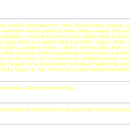
uje několik alternativních cest. Buď můžete počkat,
 nemá dvě stejné plastové misky, třeba na salát. Obvykl
o nevzdávejte - můžete si pomocí nich udělat třeba prdel
tovačky, která je v každé větší kanceláři, i když v dob
 kýblu, zalejete vodou a řádně promixujete. Pak to n
takže vám pak vznikne jakási papírová krusta. Je potřeb
out až do vánoc. Až to vyschne, je výsledek pevný, odo
sky na salát už je přece jenom poněkud hygienicky přes 
ěrky. Sajou líp než noviny, jsou čisté, zcela nezávad
ni missku. Já mám jenom smůlu.
 ztroskotali. Zítra budu must vypít čtyři litry piva, pro