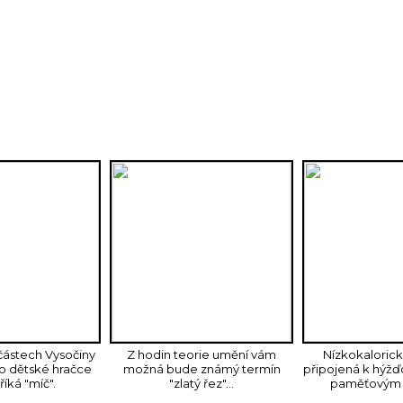
ených k recyklaci ho rovnou vyrobili. Protože se veli
o folklóru výrobní podklady zcela zdarma dát k volnému 
"Sama doma" - ale většina se k projektu postavila odmíta
Playboy, který by bez prdelek dávno nikdo nečetl). Dá
í přísně binární bytosti alespoň vy. Celá konstrukce je 
 některé ze státem zavřených provozoven.
částech Vysočiny
Z hodin teorie umění vám
Nízkokaloric
o dětské hračce
možná bude známý termín
připojená k hýžď
říká "míč".
"zlatý řez"...
paměťovým 