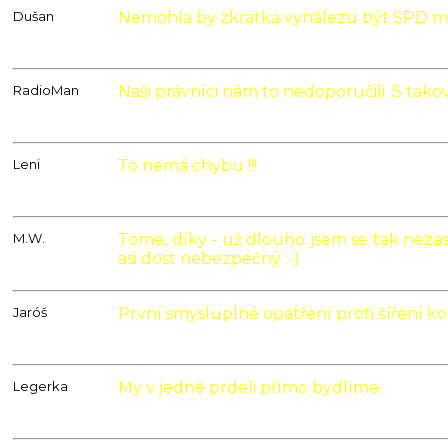
Dušan
Nemohla by zkratka vynálezu být SPD m
29.03.2021
23:54
RadioMan
Naši právníci nám to nedoporučili. S tako
30.03.2021
02:21
Leni
To nemá chybu !!!
30.03.2021
10:11
M.W.
Tome, díky - už dlouho jsem se tak neza
30.03.2021
asi dost nebezpečný :-)
13:39
Jaróš
První smysluplné opatření proti šíření ko
30.03.2021
14:07
Legerka
My v jedné prdeli přímo bydlíme.
30.03.2021
20:17