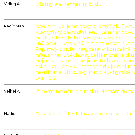
Velkej A
Úžasný. ale nemám mičudu
31.03.2021
01:08
RadioMan
Nad tím už jsme taky přemýšleli. Exist
31.03.2021
kuchyňský depozitář, jestli tam náhodou
10:48
násilí ještě většího. Misky se ale přest
jiný papír - výborný je třeba obsah skar
Papírový bordel nasypete v koupelně do
hňácaninu upěchovat další menší misku, 
nejvíc vody, protože jinak to bude schn
tiskařskou barvou nacpané do jídelní mi
nastříhané ubrousky, nebo kuchyňské ut
tvárnější.
Velkej A
já doma nemám ani misku. Nemám doma a
31.03.2021
14:39
Hadič
Nesešlapané PET flašky. na tom jsme zatím
31.03.2021
22:25