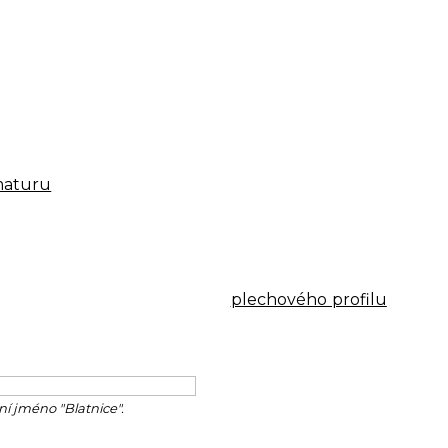
maturu
- zásobník a sadu maloobjemových drinkátorů.
e totiž zjistili, že pokud došlo k vyprázdnění tmavého
í desinfekálii. Proto jsme následně raději desinfekálii
uřátkem a je interiéru lidského těla neškodný.
(v našem případě vytvořený z
plechového profilu
, který
hodili do trávy za domem).
ní jméno "Blatnice".