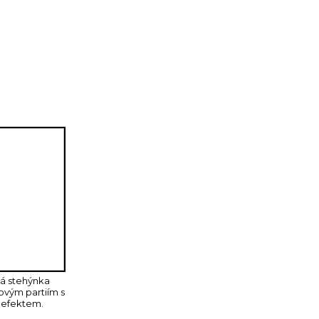
ce osvědčil a letošní velikonoce vypadají opět blbě -
použití. Rozeslali jsme návod do několika prestižních
vě a když už někdo odpověděl, tak akorát napsal, ať si
váme tedy článek alespoň sem, kdybyste si ji chtěli
koncipována tak, aby ji dokázal vyrobit i velmi průměrný
ká stehýnka
ovým partiím s
efektem.