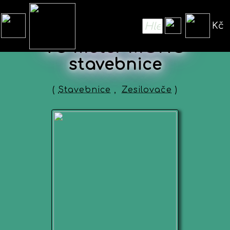
Kč
VU meter MONO
stavebnice
(
Stavebnice
,
Zesilovače
)