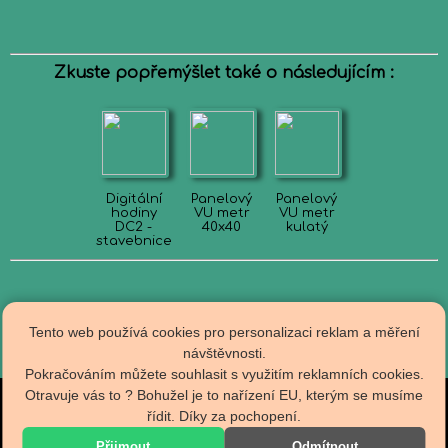
Zkuste popřemýšlet také o následujícím :
Digitální
Panelový
Panelový
hodiny
VU metr
VU metr
DC2 -
40x40
kulatý
stavebnice
Tento web používá cookies pro personalizaci reklam a měření
návštěvnosti.
Pokračováním můžete souhlasit s využitím reklamních cookies.
Otravuje vás to ? Bohužel je to nařízení EU, kterým se musíme
Obch.podmínky
řídit. Díky za pochopení.
R A D I O T E C H N A
Doprava
Kontakty
specializovaný E-Shop
Přijmout
Odmítnout