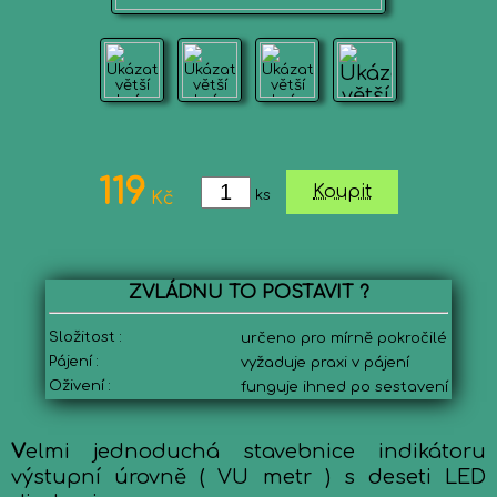
119
Koupit
ks
Kč
ZVLÁDNU TO POSTAVIT ?
Složitost :
určeno pro mírně pokročilé
Pájení :
vyžaduje praxi v pájení
Oživení :
funguje ihned po sestavení
V
elmi jednoduchá stavebnice indikátoru
výstupní úrovně ( VU metr ) s deseti LED