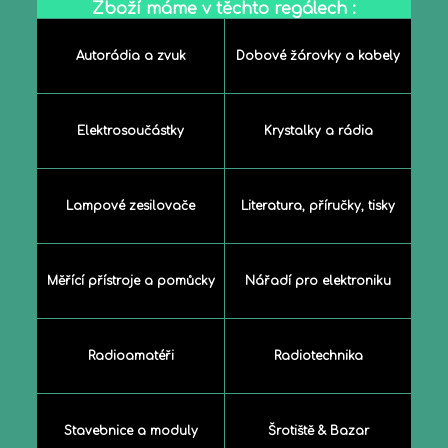
Zboží máme v těchto regálech :
Autorádia a zvuk
Dobové žárovky a kabely
Elektrosoučástky
Krystalky a rádia
Lampové zesilovače
Literatura, příručky, tisky
Měřící přístroje a pomůcky
Nářadí pro elektroniku
Radioamatéři
Radiotechnika
Stavebnice a moduly
Šrotiště & Bazar