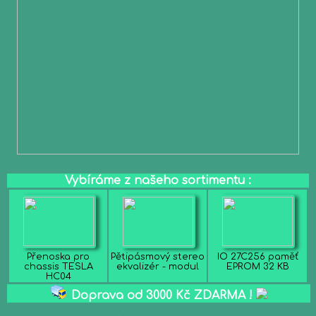
Vybíráme z našeho sortimentu :
Přenoska pro
Pětipásmový stereo
IO 27C256 paměť
chassis TESLA
ekvalizér - modul
EPROM 32 KB
HC04
Doprava od 3000 Kč ZDARMA !