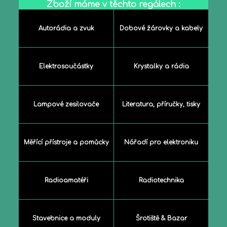
Zboží máme v těchto regálech :
Autorádia a zvuk
Dobové žárovky a kabely
Elektrosoučástky
Krystalky a rádia
Lampové zesilovače
Literatura, příručky, tisky
Měřící přístroje a pomůcky
Nářadí pro elektroniku
Radioamatéři
Radiotechnika
Stavebnice a moduly
Šrotiště & Bazar