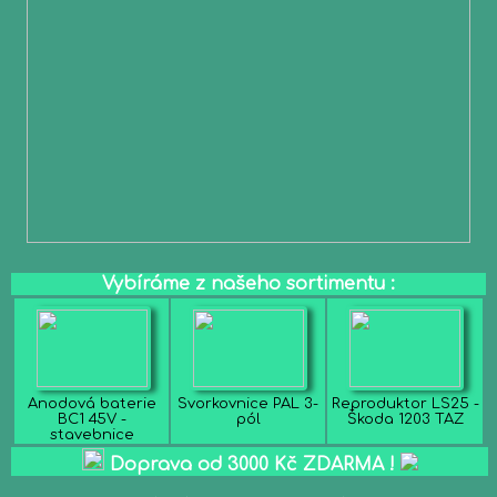
Vybíráme z našeho sortimentu :
Anodová baterie
Svorkovnice PAL 3-
Reproduktor LS25 -
BC1 45V -
pól
Škoda 1203 TAZ
stavebnice
Doprava od 3000 Kč ZDARMA !