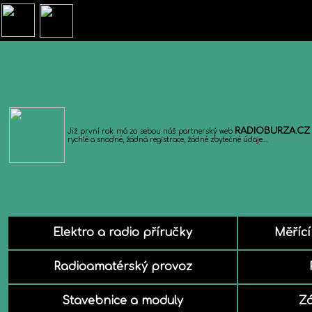
RADIOBURZA.CZ
Již první rok má za sebou náš partnerský web
rychlé a snadné, žádná registrace, žádné zbytečné údaje....
Elektro a radio příručky
Měřící
Radioamatérský provoz
Stavebnice a moduly
Z