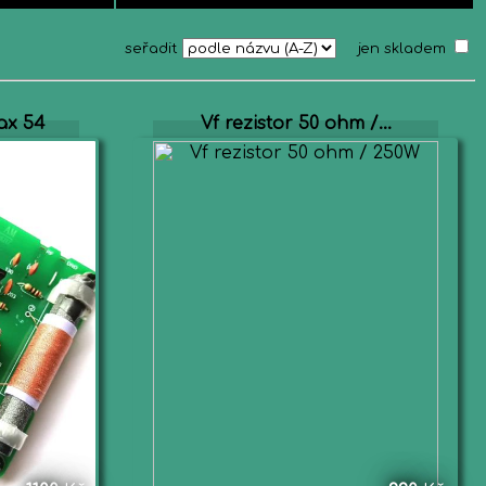
seřadit
jen skladem
ax 54
Vf rezistor 50 ohm /...