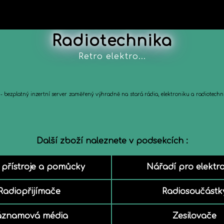
Radiotechnika
Retro elektro...
- bezplatný inzertní server zaměřený výhradně na stará rádia, elektroniku a radiotechnik
Další zboží naleznete v podsekcích :
 přístroje a pomůcky
Nářadí pro elektr
Radiopřijímače
Radiosoučástk
áznamová média
Zesilovače