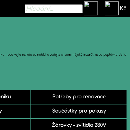
Kč
u - podívejte se, kdo co nabízí a zadejte si sami nějaký inzerát, nebo poptávku. Je to
oniku
Potřeby pro renovace
y
Součástky pro pokusy
Žárovky - svítidla 230V