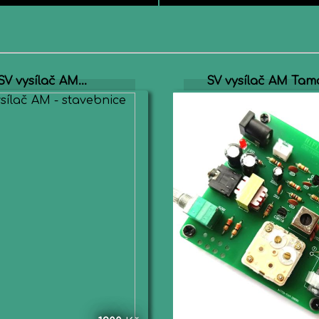
SV vysílač AM...
SV vysílač AM Tam