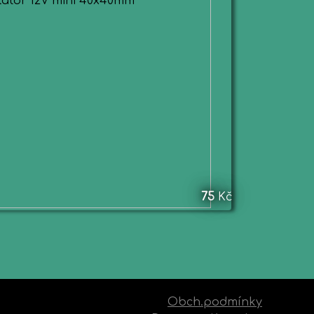
75
Kč
Obch.podmínky