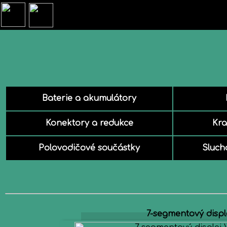
Baterie a akumulátory
Konektory a redukce
Kra
Polovodičové součástky
Sluch
7-segmentový disple