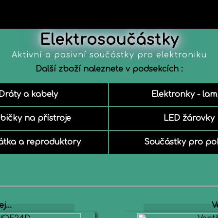
Elektrosoučástky
Aktivní a pasivní součástky pro elektroniku
Další zboží naleznete v podsekcích :
Dráty a kabely
Elektronky - la
bičky na přístroje
LED žárovky
átka a reproduktory
Součástky pro po
j...
V