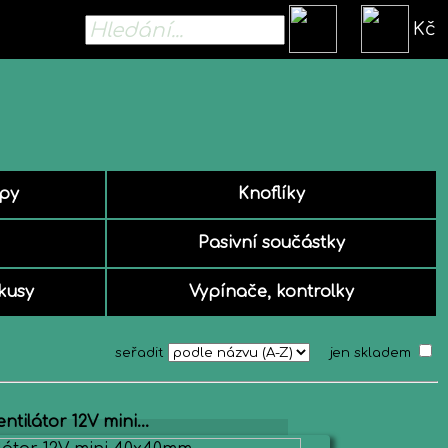
Kč
mpy
Knoflíky
Pasivní součástky
kusy
Vypínače, kontrolky
seřadit
jen skladem
entilátor 12V mini...