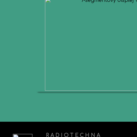
R A D I O T E C H N A