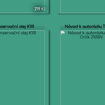
219
Kč
zervační olej K101
Návod k autorádiu T