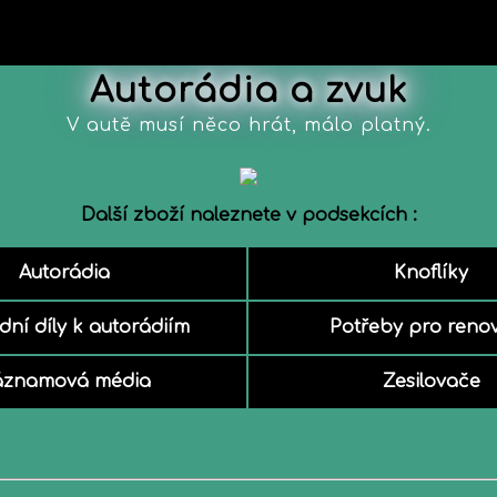
Autorádia a zvuk
V autě musí něco hrát, málo platný.
Další zboží naleznete v podsekcích :
Autorádia
Knoflíky
ní díly k autorádiím
Potřeby pro reno
áznamová média
Zesilovače