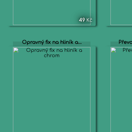
49
Kč
Opravný fix na hliník a...
Převo