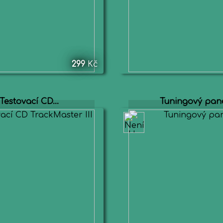
299
Kč
Testovací CD...
Tuningový pan