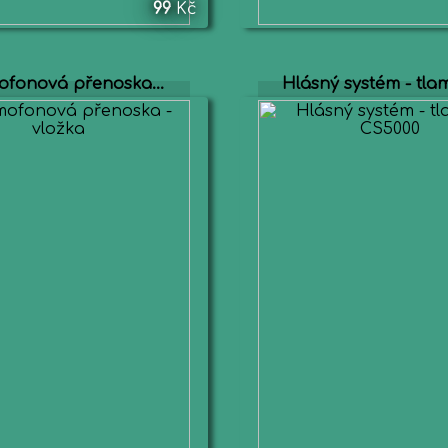
99
Kč
fonová přenoska...
Hlásný systém - tlam