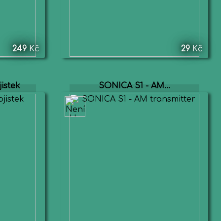
249
Kč
29
Kč
istek
SONICA S1 - AM...