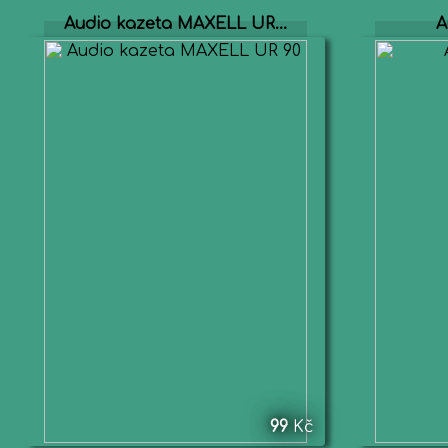
Audio kazeta MAXELL UR...
A
99
Kč