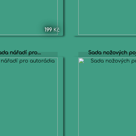
199
Kč
da nářadí pro...
Sada nožových poj