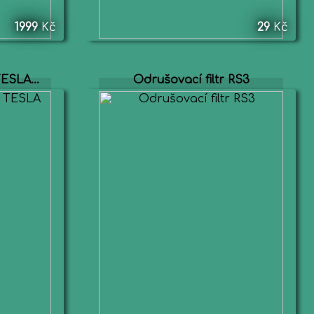
1999
Kč
29
Kč
ESLA...
Odrušovací filtr RS3