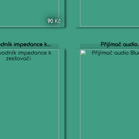
90
Kč
dník impedance k...
Přijímač audio..