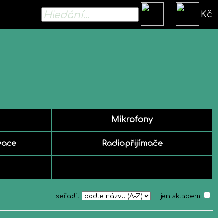
Kč
Mikrofony
vace
Radiopřijímače
seřadit
jen skladem