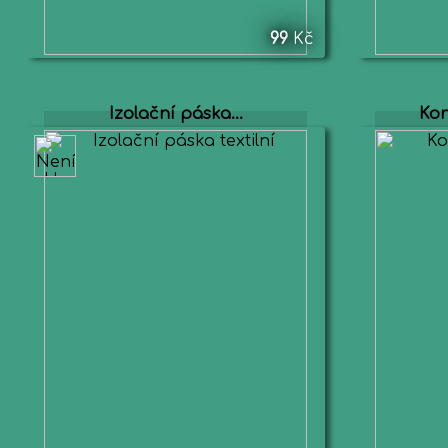
99
Kč
Izolační páska...
Kon