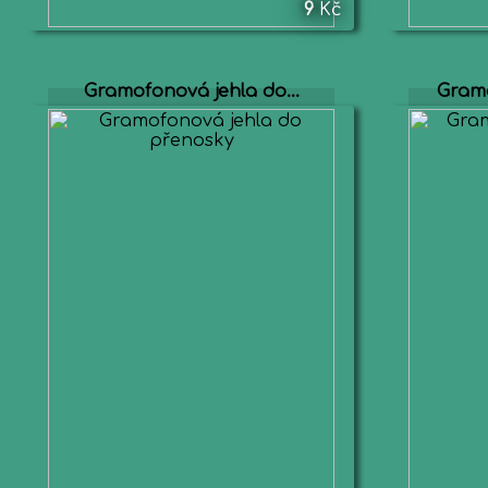
9
Kč
Gramofonová jehla do...
Gramo