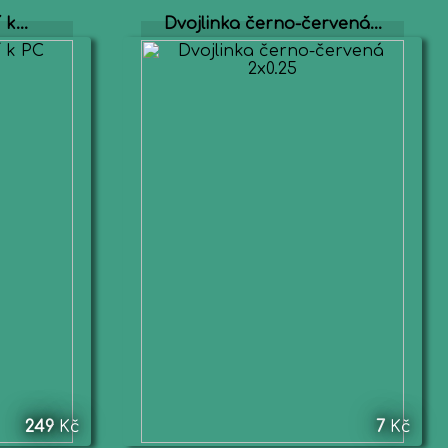
k...
Dvojlinka černo-červená...
249
Kč
7
Kč