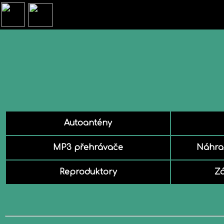
Autoantény
MP3 přehrávače
Náhrad
Reproduktory
Z