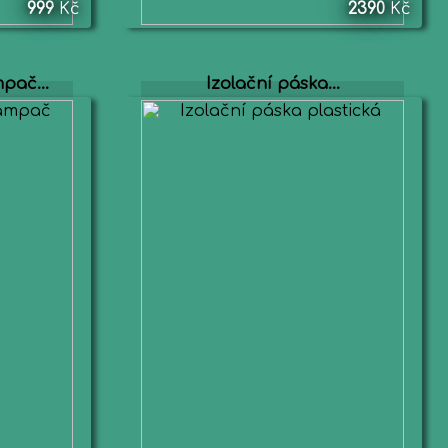
999
Kč
2390
Kč
pač...
Izolační páska...