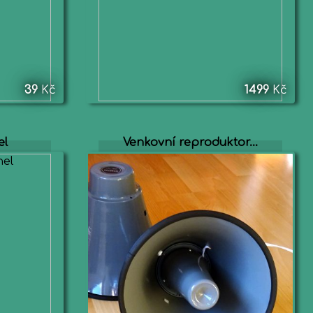
39
Kč
1499
Kč
el
Venkovní reproduktor...