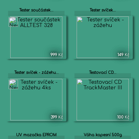
Tester součástek...
Tester svíček...
999
Kč
149
Kč
Tester svíček - zážehu...
Testovací CD...
399
Kč
100
Kč
UV mazačka EPROM
Váha kapesní 500g