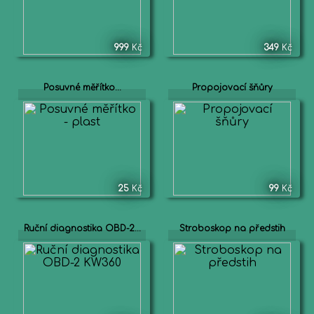
999
Kč
349
Kč
Posuvné měřítko...
Propojovací šňůry
25
Kč
99
Kč
Ruční diagnostika OBD-2...
Stroboskop na předstih