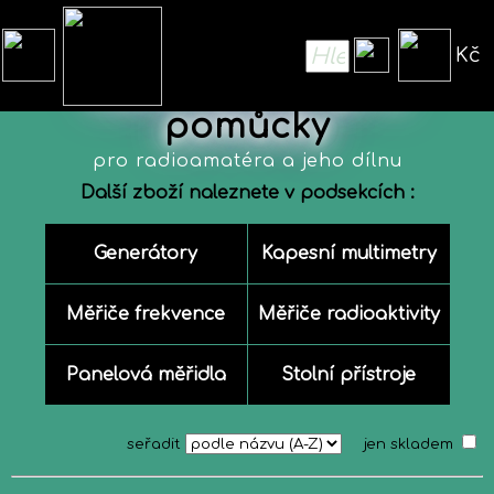
Kč
Měřící přístroje a
pomůcky
pro radioamatéra a jeho dílnu
Další zboží naleznete v podsekcích :
Generátory
Kapesní multimetry
Měřiče frekvence
Měřiče radioaktivity
Panelová měřidla
Stolní přístroje
seřadit
jen skladem