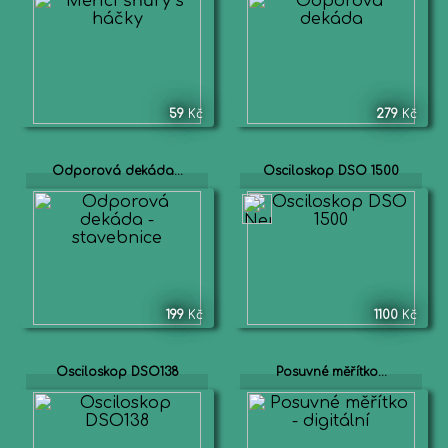
59
Kč
279
Kč
Odporová dekáda...
Osciloskop DSO 1500
199
Kč
1100
Kč
Osciloskop DSO138
Posuvné měřítko...