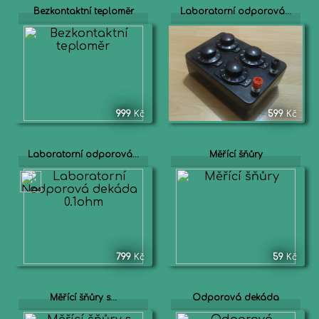
Bezkontaktní teploměr
Laboratorní odporová...
999
Kč
599
Kč
Laboratorní odporová...
Měřící šňůry
799
Kč
59
Kč
Měřící šňůry s...
Odporová dekáda