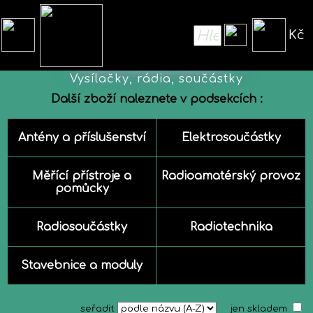
Kč
Radioamatéři
Vysílačky, rádia, součástky
Další zboží naleznete v podsekcích :
Antény a příslušenství
Elektrosoučástky
Měřící přístroje a
Radioamatérský provoz
pomůcky
Radiosoučástky
Radiotechnika
Stavebnice a moduly
seřadit
jen skladem