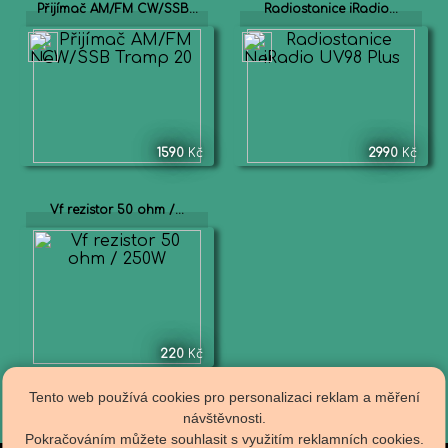
Přijímač AM/FM CW/SSB...
Radiostanice iRadio...
1590
Kč
2990
Kč
Vf rezistor 50 ohm /...
220
Kč
Tento web používá cookies pro personalizaci reklam a měření
návštěvnosti.
Pokračováním můžete souhlasit s využitím reklamních cookies.