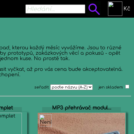
Kč
pad, kterou každý měsíc vyvážíme. Jsou to různé
roby prototypů, zakázkových věcí a pokusů - opět
jednom kuse. No prostě tak.
sit vyčkat, až pro vás cena bude akceptovatelná.
chopení.
seřadit
jen skladem
mplet
MP3 přehrávač modul...