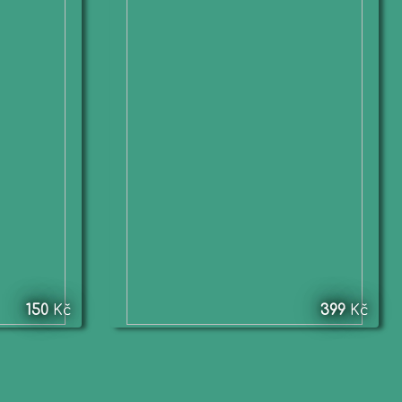
150
Kč
399
Kč