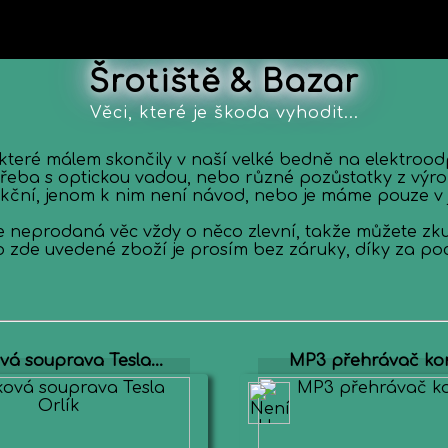
Šrotiště & Bazar
Věci, které je škoda vyhodit...
které málem skončily v naší velké bedně na elektrood
e třeba s optickou vadou, nebo různé pozůstatky z vý
nkční, jenom k nim není návod, nebo je máme pouze v 
e neprodaná věc vždy o něco zlevní, takže můžete zku
 zde uvedené zboží je prosím bez záruky, díky za po
vá souprava Tesla...
MP3 přehrávač ko