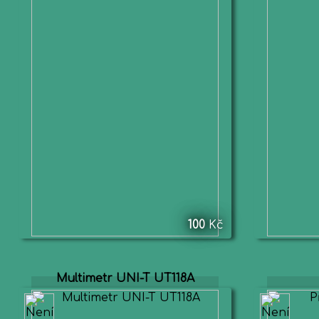
100
Kč
Multimetr UNI-T UT118A