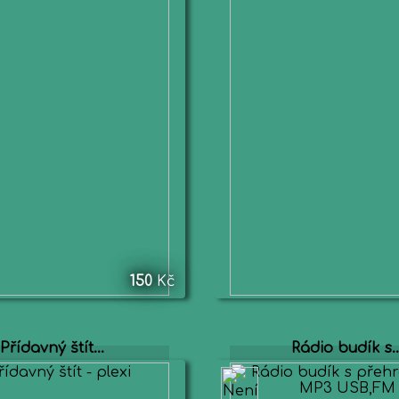
150
Kč
Přídavný štít...
Rádio budík s..