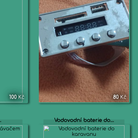
100
Kč
80
Kč
.
Vodovodní baterie do...