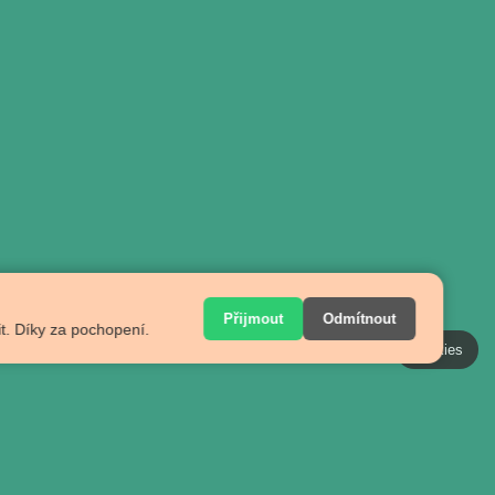
Přijmout
Odmítnout
t. Díky za pochopení.
Cookies