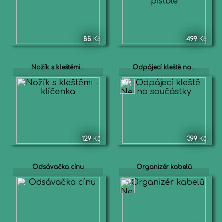
85
Kč
499
Kč
Nožík s kleštěmi...
Odpájecí kleště na...
129
Kč
399
Kč
Odsávačka cínu
Organizér kabelů