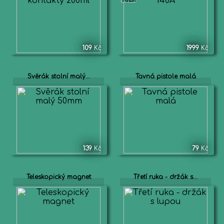
109
Kč
1999
Kč
Svěrák stolní malý...
Tavná pistole malá
139
Kč
79
Kč
Teleskopický magnet
Třetí ruka - držák s...