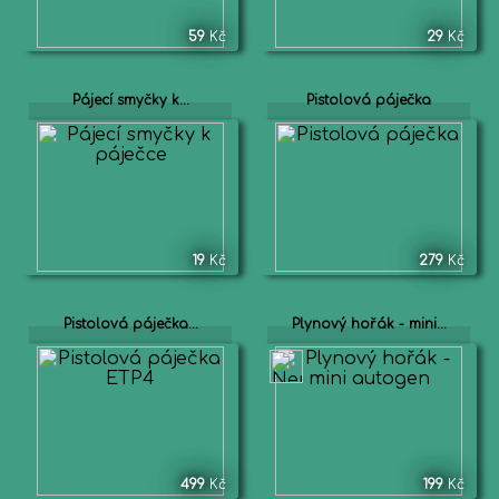
59
Kč
29
Kč
Pájecí smyčky k...
Pistolová páječka
19
Kč
279
Kč
Pistolová páječka...
Plynový hořák - mini...
499
Kč
199
Kč