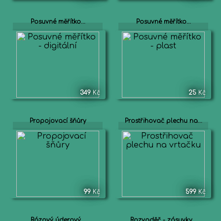
Posuvné měřítko...
Posuvné měřítko...
349
Kč
25
Kč
Propojovací šňůry
Prostřihovač plechu na...
99
Kč
599
Kč
Rázový úderový...
Rozvaděč - zásuvky...