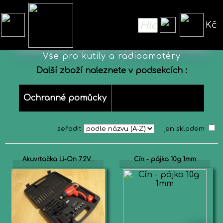
Kč
Nářadí pro elektroniku
Vše pro kutily a radioamatéry
Další zboží naleznete v podsekcích :
Ochranné pomůcky
seřadit
jen skladem
Akuvrtačka Li-On 7.2V...
Cín - pájka 10g 1mm