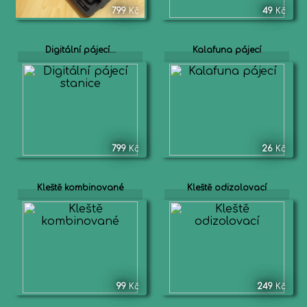
799
Kč
49
Kč
Digitální pájecí...
Kalafuna pájecí
799
Kč
26
Kč
Kleště kombinované
Kleště odizolovací
99
Kč
249
Kč