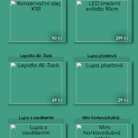
90
Kč
299
Kč
Lepidlo All -Tack
Lupa plastová
69
Kč
29
Kč
Lupa s osvětlením
Mini horkovzdušná...