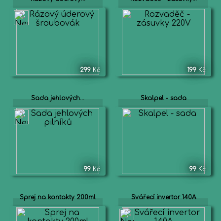
299
Kč
199
Kč
Sada jehlových...
Skalpel - sada
99
Kč
99
Kč
Sprej na kontakty 200ml
Svářecí invertor 140A