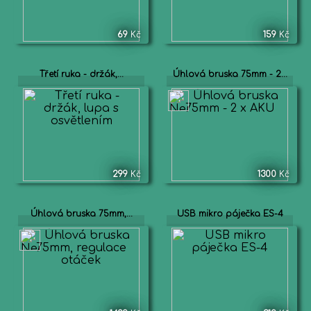
69
Kč
159
Kč
Třetí ruka - držák,...
Úhlová bruska 75mm - 2...
299
Kč
1300
Kč
Úhlová bruska 75mm,...
USB mikro páječka ES-4