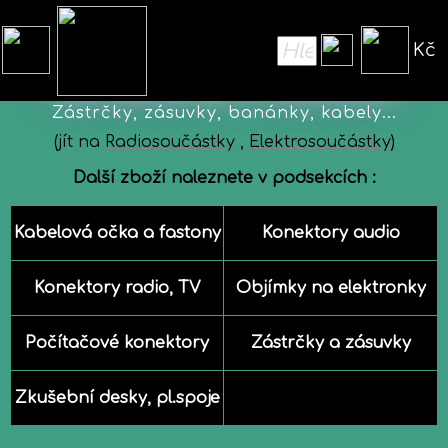
Kč
Konektory a redukce
Zástrčky, zásuvky, banánky, kabely...
(jít na
Radiosoučástky
,
Elektrosoučástky
)
Další zboží naleznete v podsekcích :
Kabelová očka a fastony
Konektory audio
Konektory radio, TV
Objímky na elektronky
Počítačové konektory
Zástrčky a zásuvky
Zkušební desky, pl.spoje