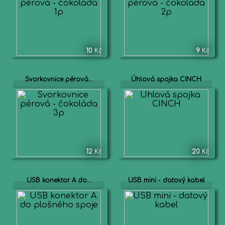
10
Kč
9
Kč
Svorkovnice pérová...
Úhlová spojka CINCH
12
Kč
20
Kč
USB konektor A do...
USB mini - datový kabel