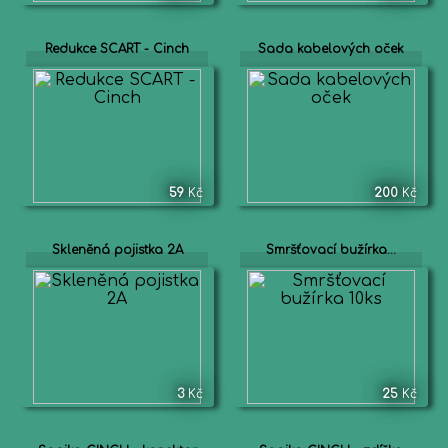
Redukce SCART - Cinch
Sada kabelových oček
59
Kč
200
Kč
Skleněná pojistka 2A
Smršťovací bužírka...
3
Kč
25
Kč