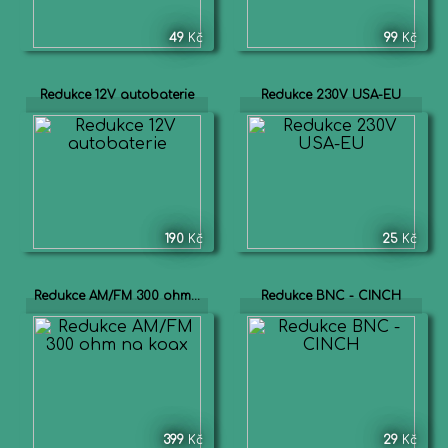
49
Kč
99
Kč
Redukce 12V autobaterie
Redukce 230V USA-EU
190
Kč
25
Kč
Redukce AM/FM 300 ohm...
Redukce BNC - CINCH
399
Kč
29
Kč