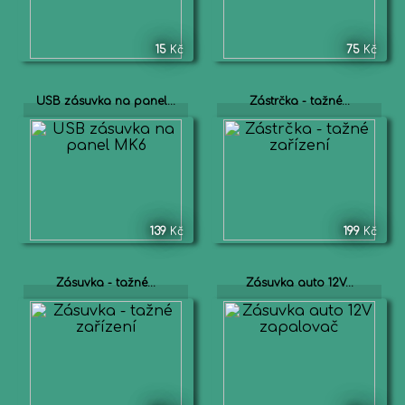
15
Kč
75
Kč
USB zásuvka na panel...
Zástrčka - tažné...
139
Kč
199
Kč
Zásuvka - tažné...
Zásuvka auto 12V...