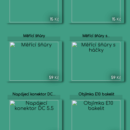
15
Kč
15
Kč
Měřící šňůry
Měřící šňůry s...
59
Kč
59
Kč
Napájecí konektor DC...
Objímka E10 bakelit