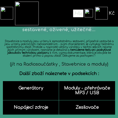
Kč
Hotové moduly
sestavené, oživené, užitečné...
Stavebnice a moduly jsou určeny k samostatnému sestavení, případně vestavbě a
jsou určeny pokročilým radioamatérům - svým charakterem se vymykají běžnému
spotřebnímu zboží. Protože u naprosté většiny výrobků v těchto sekcích nejsme
jejich přímým výrobcem, neznáme je detailně a
nemůžeme tedy ani poskytovat
jakoukoliv technickou podporu
k nim, vyjma dokumentace, která je obvykle ke
stažení přímo u popisu zboží. Děkujeme za pochopení !
(jít na
Radiosoučástky
,
Stavebnice a moduly
)
Další zboží naleznete v podsekcích :
Generátory
Moduly - přehrávače
MP3 / USB
Napájecí zdroje
Zesilovače