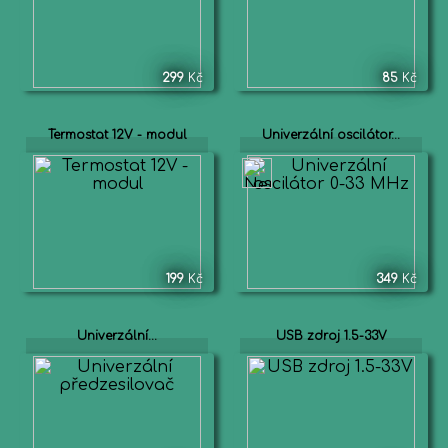
299
Kč
85
Kč
Termostat 12V - modul
Univerzální oscilátor...
199
Kč
349
Kč
Univerzální...
USB zdroj 1.5-33V