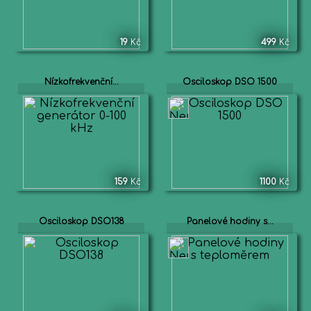
19
Kč
499
Kč
Nízkofrekvenční...
Osciloskop DSO 1500
159
Kč
1100
Kč
Osciloskop DSO138
Panelové hodiny s...