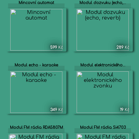
Mincovní automat
Modul dozvuku (echo,...
599
Kč
289
Kč
Modul echo - karaoke
Modul elektronického...
349
Kč
19
Kč
Modul FM rádia RDA5807M
Modul FM rádia Si4703