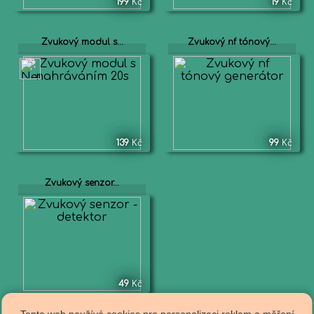
199
Kč
19
Kč
Zvukový modul s...
Zvukový nf tónový...
139
Kč
99
Kč
Zvukový senzor...
49
Kč