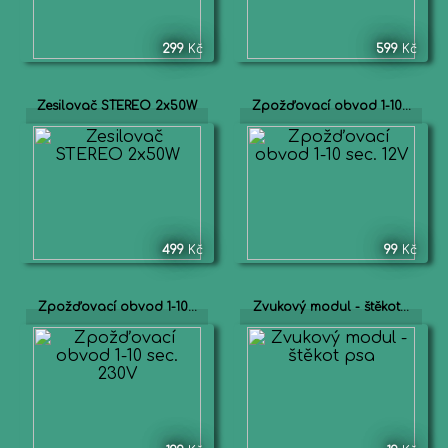
299
Kč
599
Kč
Zesilovač STEREO 2x50W
Zpožďovací obvod 1-10...
499
Kč
99
Kč
Zpožďovací obvod 1-10...
Zvukový modul - štěkot...