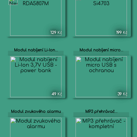
129
Kč
199
Kč
Modul nabíjení Li-Ion...
Modul nabíjení micro...
49
Kč
39
Kč
Modul zvukového alarmu
MP3 přehrávač...