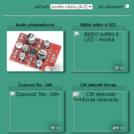
seřadit
jen skladem
Audio předzesilovač
Běžící světlo 6 LED...
99
Kč
29
Kč
Časovač 10s - 24h
CW dekodér Morse...
99
Kč
499
Kč