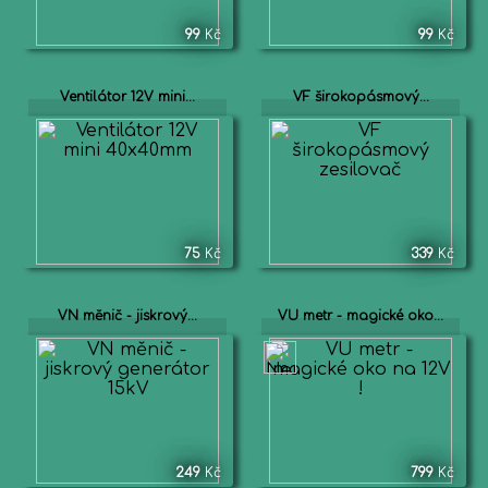
99
Kč
99
Kč
Ventilátor 12V mini...
VF širokopásmový...
75
Kč
339
Kč
VN měnič - jiskrový...
VU metr - magické oko...
249
Kč
799
Kč