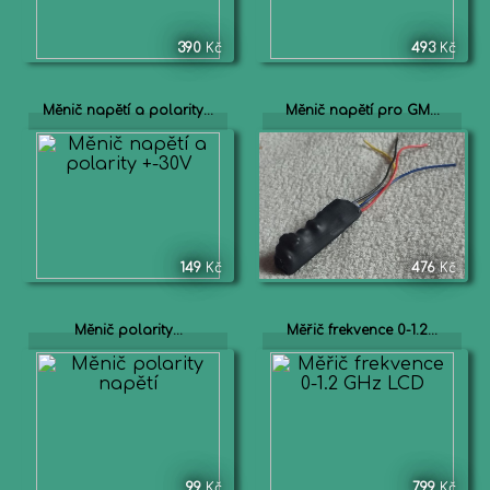
390
Kč
493
Kč
Měnič napětí a polarity...
Měnič napětí pro GM...
149
Kč
476
Kč
Měnič polarity...
Měřič frekvence 0-1.2...
99
Kč
799
Kč