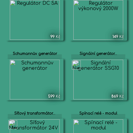
99
Kč
149
Kč
Schumannův generátor
Signální generátor...
599
Kč
869
Kč
Síťový transformátor...
Spínací relé - modul