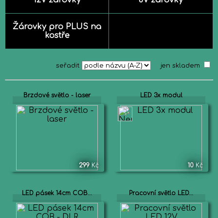
12V žárovky
6V žárovky
Žárovky pro PLUS na
kostře
seřadit
jen skladem
Brzdové světlo - laser
LED 3x modul
299
Kč
10
Kč
LED pásek 14cm COB...
Pracovní světlo LED...