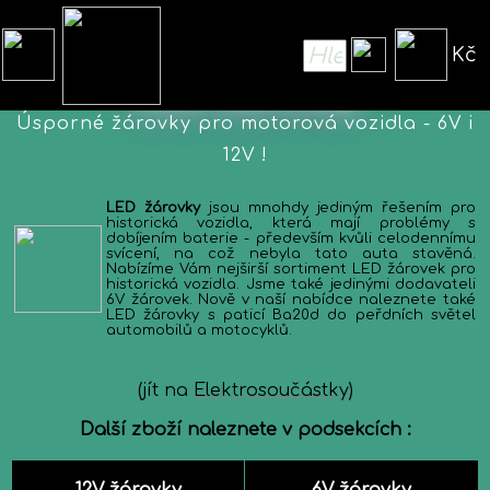
Kč
LED žárovky
Úsporné žárovky pro motorová vozidla - 6V i
12V !
LED žárovky
jsou mnohdy jediným řešením pro
historická vozidla, která mají problémy s
dobíjením baterie - především kvůli celodennímu
svícení, na což nebyla tato auta stavěná.
Nabízíme Vám nejširší sortiment LED žárovek pro
historická vozidla. Jsme také jedinými dodavateli
6V žárovek. Nově v naší nabídce naleznete také
LED žárovky s paticí Ba20d do peřdních světel
automobilů a motocyklů.
(jít na
Elektrosoučástky
)
Další zboží naleznete v podsekcích :