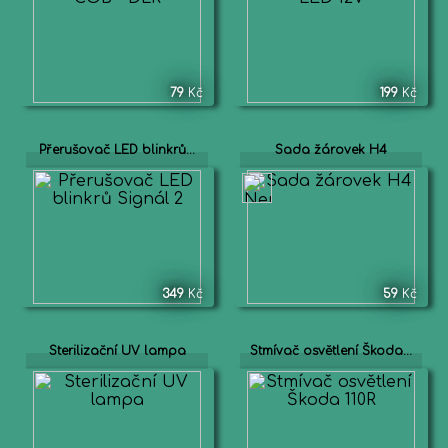
79
Kč
199
Kč
Přerušovač LED blinkrů...
Sada žárovek H4
349
Kč
59
Kč
Sterilizační UV lampa
Stmívač osvětlení Škoda...