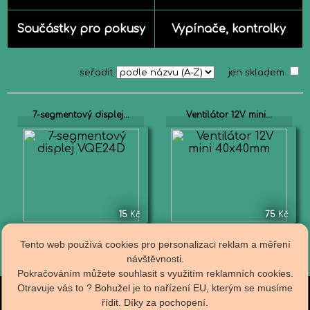
Součástky pro pokusy
Vypínače, kontrolky
seřadit
jen skladem
7-segmentový displej...
Ventilátor 12V mini...
15
Kč
75
Kč
Tento web používá cookies pro personalizaci reklam a měření
návštěvnosti.
Pokračováním můžete souhlasit s využitím reklamních cookies.
Otravuje vás to ? Bohužel je to nařízení EU, kterým se musíme
Obch.podmínky
řídit. Díky za pochopení.
R A D I O T E C H N A