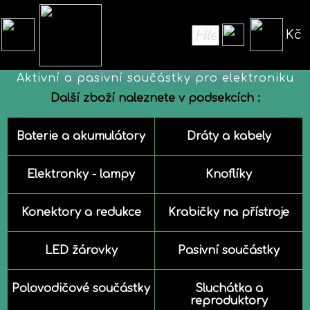
Kč
Elektrosoučástky
Aktivní a pasivní součástky pro elektroniku
Další zboží naleznete v podsekcích :
Baterie a akumulátory
Dráty a kabely
Elektronky - lampy
Knoflíky
Konektory a redukce
Krabičky na přístroje
LED žárovky
Pasivní součástky
Polovodičové součástky
Sluchátka a
reproduktory