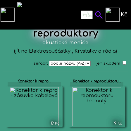
Kč
Sluchátka a
reproduktory
akustické měniče
(jít na
Elektrosoučástky
,
Krystalky a rádia
)
seřadit
jen skladem
Konektor k repro...
Konektor k reproduktoru...
19
Kč
19
Kč