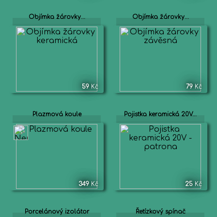
Objímka žárovky...
Objímka žárovky...
59
Kč
79
Kč
Plazmová koule
Pojistka keramická 20V...
349
Kč
25
Kč
Porcelánový izolátor
Řetízkový spínač