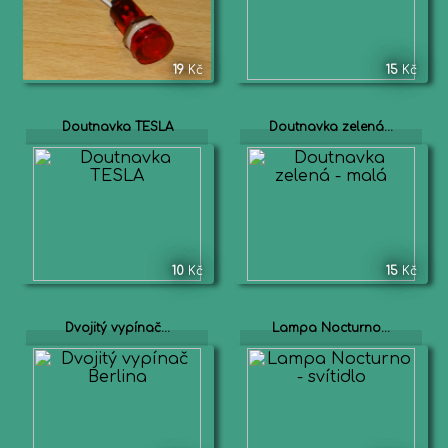
19
Kč
15
Kč
Doutnavka TESLA
Doutnavka zelená...
10
Kč
15
Kč
Dvojitý vypínač...
Lampa Nocturno...