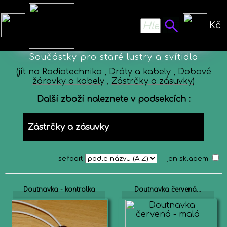
Kč
Žárovky - svítidla 230V
Součástky pro staré lustry a svítidla
(jít na
Radiotechnika
,
Dráty a kabely
,
Dobové
žárovky a kabely
,
Zástrčky a zásuvky
)
Další zboží naleznete v podsekcích :
Zástrčky a zásuvky
seřadit
jen skladem
Doutnavka - kontrolka
Doutnavka červená...