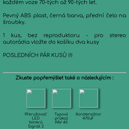
každém voze 70-tých až 90-tých let.
Pevný ABS plast, černá barva, přední čelo na
šroubky.
1 kus, bez reproduktoru - pro stereo
autorádia vložte do košíku dva kusy
POSLEDNÍCH PÁR KUSŮ !!!
Zkuste popřemýšlet také o následujícím :
Přerušovač
Typový
Kondenzátor
LED
průkaz
470uF
blinkrů
PAV 40
Signál 2