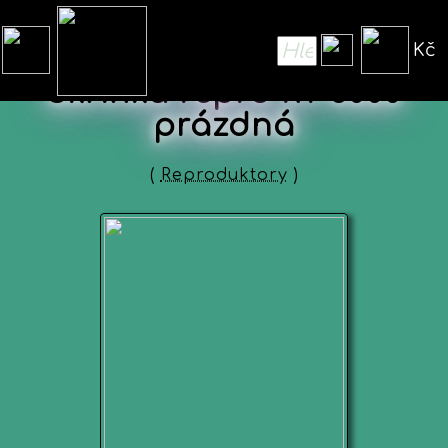
Kč
Skříňka repro RT-3000
prázdná
(
Reproduktory
)