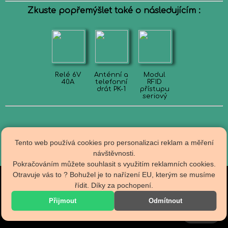
Zkuste popřemýšlet také o následujícím :
Relé 6V
Anténní a
Modul
40A
telefonní
RFID
drát PK-1
přístupu
seriový
Tento web používá cookies pro personalizaci reklam a měření
návštěvnosti.
Pokračováním můžete souhlasit s využitím reklamních cookies.
Otravuje vás to ? Bohužel je to nařízení EU, kterým se musíme
Obch.podmínky
řídit. Díky za pochopení.
R A D I O T E C H N A
Doprava
Kontakty
specializovaný E-Shop
Přijmout
Odmítnout
Zpracování os.údajů
shop@radiotechna.cz
Nastavení cookies
Cookies