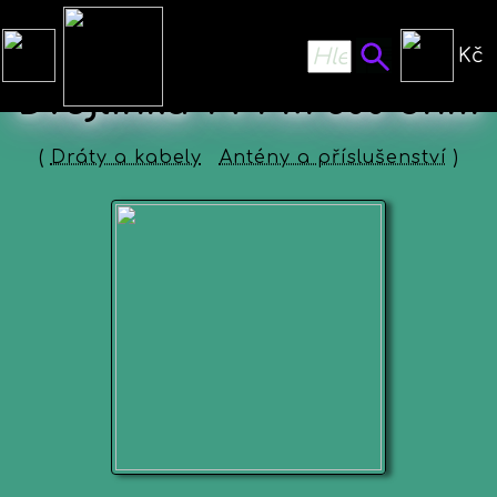
Kč
Dvojlinka TV FM 300 ohm
(
Dráty a kabely
Antény a příslušenství
)