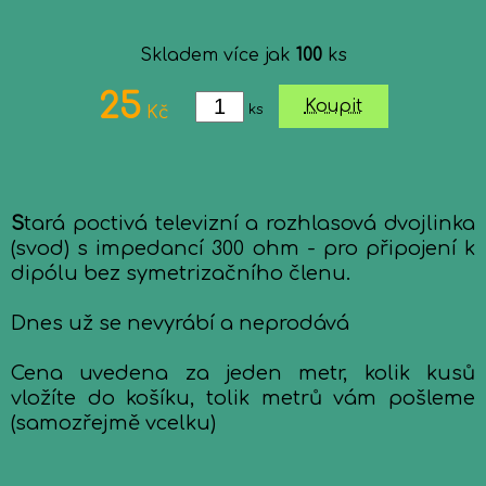
Skladem více jak
100
ks
25
Koupit
ks
Kč
S
tará poctivá televizní a rozhlasová dvojlinka
(svod) s impedancí 300 ohm - pro připojení k
dipólu bez symetrizačního členu.
Dnes už se nevyrábí a neprodává
Cena uvedena za jeden metr, kolik kusů
vložíte do košíku, tolik metrů vám pošleme
(samozřejmě vcelku)