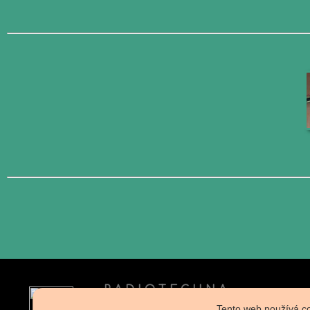
R A D I O T E C H N A
specializovaný E-Shop
Tento web používá co