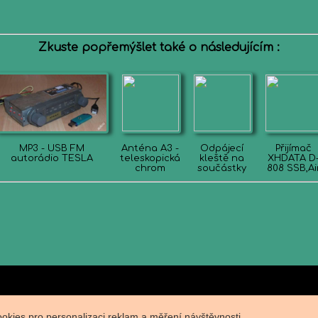
Zkuste popřemýšlet také o následujícím :
MP3 - USB FM
Anténa A3 -
Odpájecí
Přijímač
autorádio TESLA
teleskopická
kleště na
XHDATA D
chrom
součástky
808 SSB,Ai
okies pro personalizaci reklam a měření návštěvnosti.