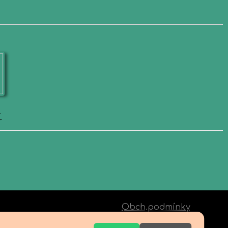
-
r
Obch.podmínky
Doprava
Kontakty