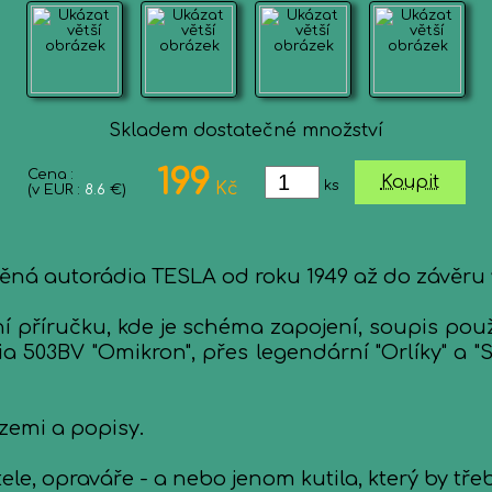
Skladem dostatečné množství
199
Cena :
Koupit
ks
Kč
(v EUR :
8.6
€)
ěná autorádia TESLA od roku 1949 až do závěru 
í příručku, kde je schéma zapojení, soupis pou
a 503BV "Omikron", přes legendární "Orlíky" a "
zemi a popisy.
e, opraváře - a nebo jenom kutila, který by třeba