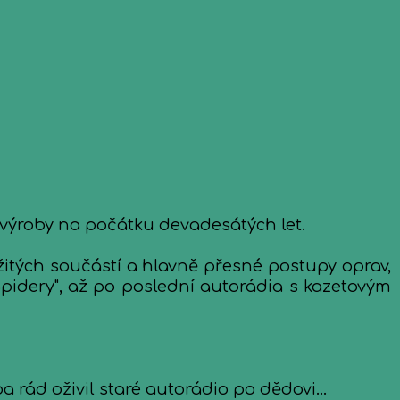
výroby na počátku devadesátých let.
žitých součástí a hlavně přesné postupy oprav,
Spidery", až po poslední autorádia s kazetovým
 rád oživil staré autorádio po dědovi...