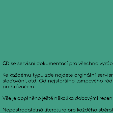
C
D se servisní dokumentací pro všechna vyráb
Ke každému typu zde najdete orginální servisn
slaďování, atd. Od nejstaršího lampového rádi
přehrávačem.
Vše je doplněno ještě několika dobovými recen
Nepostradatelná literatura pro každého sběratel