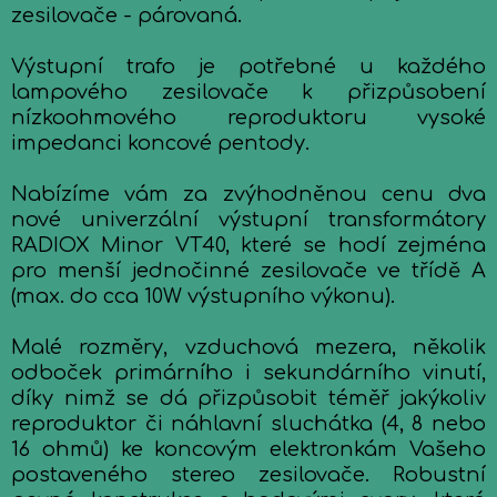
zesilovače - párovaná.
Výstupní trafo je potřebné u každého
lampového zesilovače k přizpůsobení
nízkoohmového reproduktoru vysoké
impedanci koncové pentody.
Nabízíme vám za zvýhodněnou cenu dva
nové univerzální výstupní transformátory
RADIOX Minor VT40, které se hodí zejména
pro menší jednočinné zesilovače ve třídě A
(max. do cca 10W výstupního výkonu).
Malé rozměry, vzduchová mezera, několik
odboček primárního i sekundárního vinutí,
díky nimž se dá přizpůsobit téměř jakýkoliv
reproduktor či náhlavní sluchátka (4, 8 nebo
16 ohmů) ke koncovým elektronkám Vašeho
postaveného stereo zesilovače. Robustní