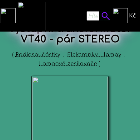
Kč
Výstupní transformátor
VT40 - pár STEREO
(
Radiosoučástky
,
Elektronky - lampy
,
Lampové zesilovače
)