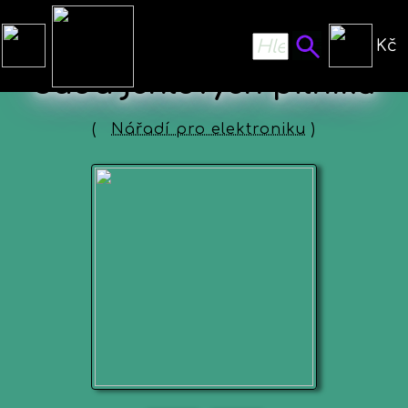
Kč
Sada jehlových pilníků
(
Nářadí pro elektroniku
)