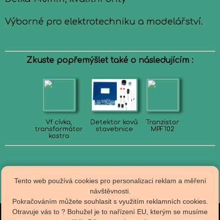
Výborné pro elektrotechniku a modelářství.
Zkuste popřemýšlet také o následujícím :
Vf cívka,
Detektor kovů
Tranzistor
transformátor
stavebnice
MPF102
kostra
Tento web používá cookies pro personalizaci reklam a měření
návštěvnosti.
Pokračováním můžete souhlasit s využitím reklamních cookies.
Otravuje vás to ? Bohužel je to nařízení EU, kterým se musíme
Obch.podmínky