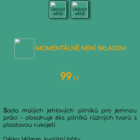
MOMENTÁLNĚ NENÍ SKLADEM
99
Kč
S
ada malých jehlových pilníků pro jemnou
práci - obsahuje 6ks pilníků různých tvarů s
plastovou rukojetí.
Délka 140mm, kvalitní břity