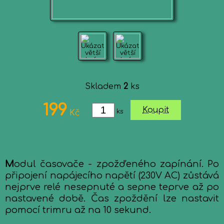
Skladem
2
ks
199
Koupit
ks
Kč
M
odul časovače - zpožďeného zapínání. Po
připojení napájecího napětí (230V AC) zůstává
nejprve relé nesepnuté a sepne teprve až po
nastavené době. Čas zpoždění lze nastavit
pomocí trimru až na 10 sekund.