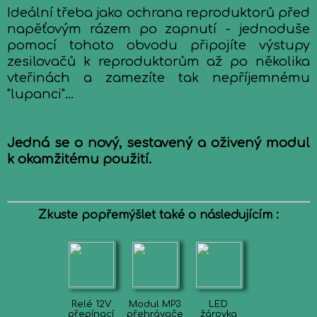
Ideální třeba jako ochrana reproduktorů před
napěťovým rázem po zapnutí - jednoduše
pomocí tohoto obvodu připojíte výstupy
zesilovačů k reproduktorům až po několika
vteřinách a zamezíte tak nepříjemnému
"lupanci"...
Jedná se o nový, sestavený a oživený modul
k okamžitému použití.
Zkuste popřemýšlet také o následujícím :
Relé 12V
Modul MP3
LED
přepínací
přehrávače
žárovka