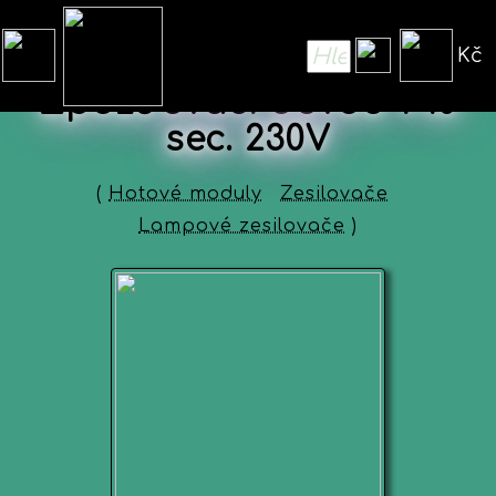
Kč
Zpožďovací obvod 1-10
sec. 230V
(
Hotové moduly
Zesilovače
Lampové zesilovače
)