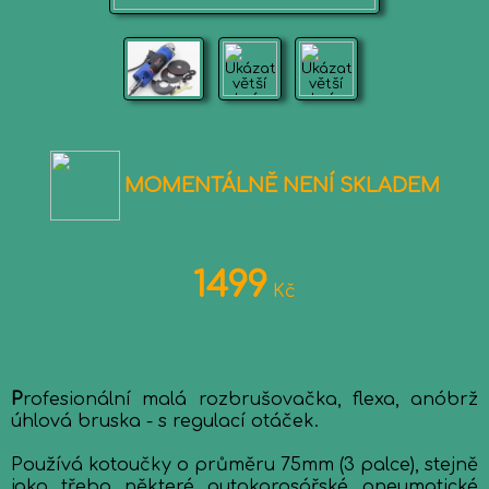
MOMENTÁLNĚ NENÍ SKLADEM
1499
Kč
P
rofesionální malá rozbrušovačka, flexa, anóbrž
úhlová bruska - s regulací otáček.
Používá kotoučky o průměru 75mm (3 palce), stejně
jako třeba některé autokarosářské pneumatické