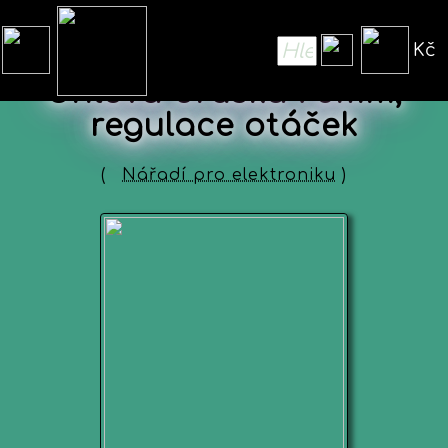
Kč
Úhlová bruska 75mm,
regulace otáček
(
Nářadí pro elektroniku
)