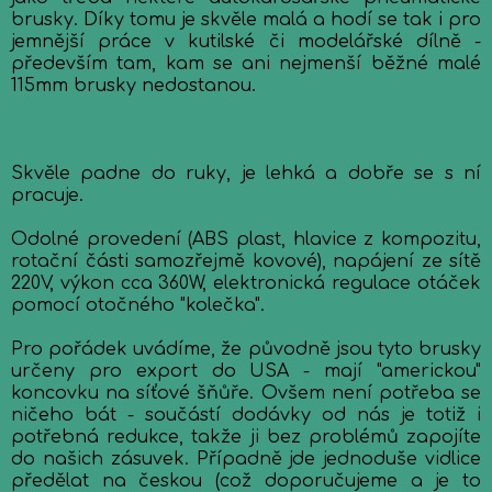
brusky. Díky tomu je skvěle malá a hodí se tak i pro
jemnější práce v kutilské či modelářské dílně -
především tam, kam se ani nejmenší běžné malé
115mm brusky nedostanou.
Skvěle padne do ruky, je lehká a dobře se s ní
pracuje.
Odolné provedení (ABS plast, hlavice z kompozitu,
rotační části samozřejmě kovové), napájení ze sítě
220V, výkon cca 360W, elektronická regulace otáček
pomocí otočného "kolečka".
Pro pořádek uvádíme, že původně jsou tyto brusky
určeny pro export do USA - mají "americkou"
koncovku na síťové šňůře. Ovšem není potřeba se
ničeho bát - součástí dodávky od nás je totiž i
potřebná redukce, takže ji bez problémů zapojíte
do našich zásuvek. Případně jde jednoduše vidlice
předělat na českou (což doporučujeme a je to