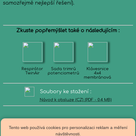
samozřejmě nejlepší řešení).
Zkuste popřemýšlet také o následujícím :
Respirátor
Sada trimrů
Klávesnice
TwinAir
potenciometrů
4x4
membránová
Soubory ke stažení :
Návod k obsluze (CZ)
(PDF - 0.4 MB)
Tento web používá cookies pro personalizaci reklam a měření
návštěvnosti.