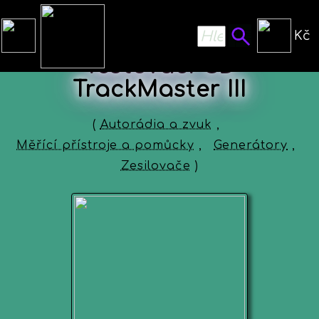
Kč
Testovací CD
TrackMaster III
(
Autorádia a zvuk
,
Měřící přístroje a pomůcky
,
Generátory
,
Zesilovače
)