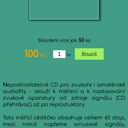
Skladem více jak
50
ks
100
Koupit
ks
Kč
N
epostradatelné CD pro zvukaře i amatérské
audiofily - slouží k měření a k nastavování
zvukové aparatury od zdroje signálu (CD
přehrávač) až po reproduktory.
Toto měřící cédéčko obsahuje celkem 60 stop,
mezi nimiž najdeme sinusové signály,