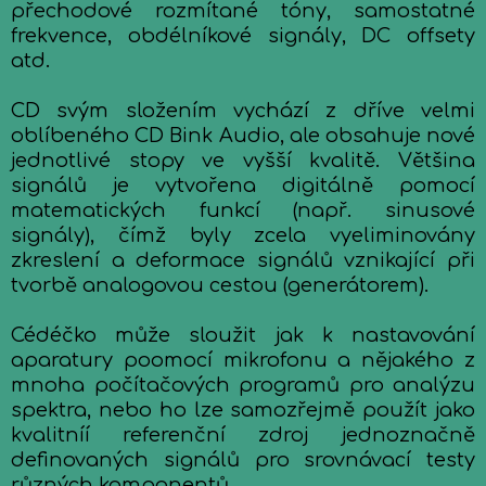
přechodové rozmítané tóny, samostatné
frekvence, obdélníkové signály, DC offsety
atd.
CD svým složením vychází z dříve velmi
oblíbeného CD Bink Audio, ale obsahuje nové
jednotlivé stopy ve vyšší kvalitě. Většina
signálů je vytvořena digitálně pomocí
matematických funkcí (např. sinusové
signály), čímž byly zcela vyeliminovány
zkreslení a deformace signálů vznikající při
tvorbě analogovou cestou (generátorem).
Cédéčko může sloužit jak k nastavování
aparatury poomocí mikrofonu a nějakého z
mnoha počítačových programů pro analýzu
spektra, nebo ho lze samozřejmě použít jako
kvalitníí referenční zdroj jednoznačně
definovaných signálů pro srovnávací testy
různých komponentů.