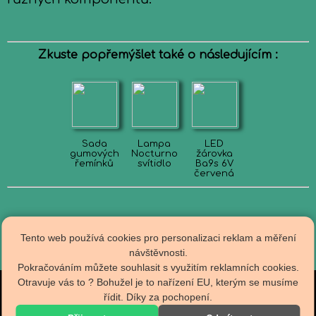
Zkuste popřemýšlet také o následujícím :
Sada
Lampa
LED
gumových
Nocturno
žárovka
řemínků
svítidlo
Ba9s 6V
červená
Tento web používá cookies pro personalizaci reklam a měření
návštěvnosti.
Pokračováním můžete souhlasit s využitím reklamních cookies.
Otravuje vás to ? Bohužel je to nařízení EU, kterým se musíme
Obch.podmínky
řídit. Díky za pochopení.
R A D I O T E C H N A
Doprava
Kontakty
specializovaný E-Shop