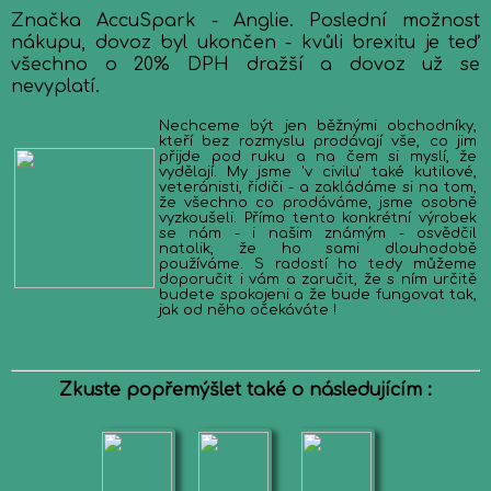
Značka AccuSpark - Anglie. Poslední možnost
nákupu, dovoz byl ukončen - kvůli brexitu je teď
všechno o 20% DPH dražší a dovoz už se
nevyplatí.
Nechceme být jen běžnými obchodníky,
kteří bez rozmyslu prodávají vše, co jim
přijde pod ruku a na čem si myslí, že
vydělají. My jsme 'v civilu' také kutilové,
veteránisti, řidiči - a zakládáme si na tom,
že všechno co prodáváme, jsme osobně
vyzkoušeli. Přímo tento konkrétní výrobek
se nám - i našim známým - osvědčil
natolik, že ho sami dlouhodobě
používáme. S radostí ho tedy můžeme
doporučit i vám a zaručit, že s ním určitě
budete spokojeni a že bude fungovat tak,
jak od něho očekáváte !
Zkuste popřemýšlet také o následujícím :