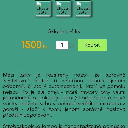
Skladem
-1
ks
1500
Koupit
ks
Kč
M
ezi laiky je rozšířený názor, že správně
"seštelovat" motor u veterána dokáže jenom
odborník či starý automechanik, kteří už pomalu
nejsou. To je ale omyl - staré motory byly velmi
jednoduché a pokud je dobrý karburátor a nové
svíčky, můžete si ho v pohodě seřídit sami doma v
garáži - stačí k tomu jenom správně nastavit
předstih zapalování.
Stroboskopická lampa je nenahraditelná pomůcka