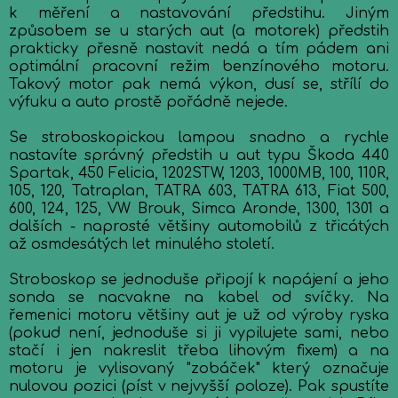
k měření a nastavování předstihu. Jiným
způsobem se u starých aut (a motorek) předstih
prakticky přesně nastavit nedá a tím pádem ani
optimální pracovní režim benzínového motoru.
Takový motor pak nemá výkon, dusí se, střílí do
výfuku a auto prostě pořádně nejede.
Se stroboskopickou lampou snadno a rychle
nastavíte správný předstih u aut typu Škoda 440
Spartak, 450 Felicia, 1202STW, 1203, 1000MB, 100, 110R,
105, 120, Tatraplan, TATRA 603, TATRA 613, Fiat 500,
600, 124, 125, VW Brouk, Simca Aronde, 1300, 1301 a
dalších - naprosté většiny automobilů z třicátých
až osmdesátých let minulého století.
Stroboskop se jednoduše připojí k napájení a jeho
sonda se nacvakne na kabel od svíčky. Na
řemenici motoru většiny aut je už od výroby ryska
(pokud není, jednoduše si ji vypilujete sami, nebo
stačí i jen nakreslit třeba lihovým fixem) a na
motoru je vylisovaný "zobáček" který označuje
nulovou pozici (píst v nejvyšší poloze). Pak spustíte