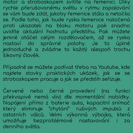
motor a stroboskopem svítíte na řemenici. Díky
rychle přerušovanému světlu v rytmu zapalování
se vám bude zdát, jakoby řemenice stála a netočila
se. Podle toho, jak bude ryska řemenice natočená
proti ukazateli na bloku motoru pak snadno
uvidíte aktuální hodnotu předstihu. Pak můžete
jemně otáčet celým rozdělovačem, až se ryska
nastaví do správné polohy. Je to úplně
jednoduché a zvládne to každý alespoň trochu
šikovný člověk.
Případně se můžete podívat třeba na Youtube, kde
najdete stovky praktických ukázek, jak se se
stroboskopem pracuje a jak se předstih seřizuje.
Červené nebo černé provedení (na funkci
překvapivě nemá vliv) dle momentální nabídky.
Napájení přímo z baterie auta, kapacitní snímač
který eliminuje "chytání" rušivých impulsů z
ostatních válců. Velmi výkonná výbojka, která
umožňuje bezproblémové nastavování i za
denního světla.