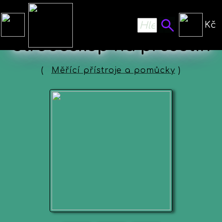
Kč
Stroboskop na předstih
(
Měřící přístroje a pomůcky
)