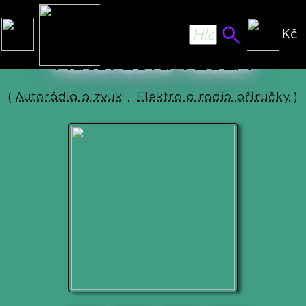
Kč
Autorádia TESLA
(
Autorádia a zvuk
,
Elektro a radio příručky
)