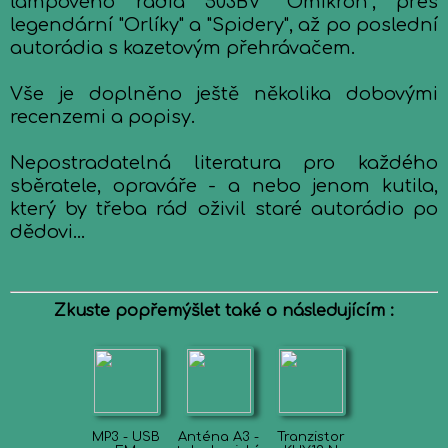
lampového rádia 503BV "Omikron", přes
legendární "Orlíky" a "Spidery", až po poslední
autorádia s kazetovým přehrávačem.
Vše je doplněno ještě několika dobovými
recenzemi a popisy.
Nepostradatelná literatura pro každého
sběratele, opraváře - a nebo jenom kutila,
který by třeba rád oživil staré autorádio po
dědovi...
Zkuste popřemýšlet také o následujícím :
MP3 - USB
Anténa A3 -
Tranzistor