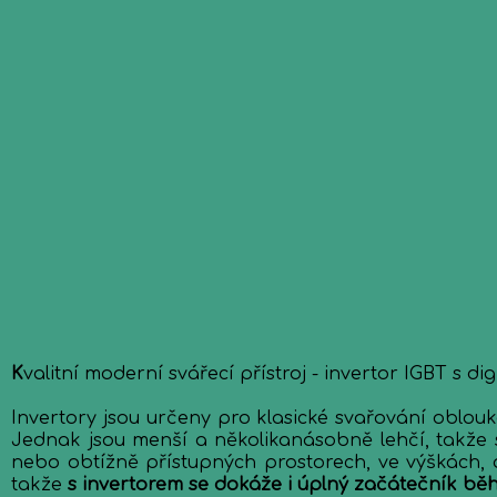
K
valitní moderní svářecí přístroj - invertor IGBT s d
Invertory jsou určeny pro klasické svařování oblo
Jednak jsou menší a několikanásobně lehčí, takže s
nebo obtížně přístupných prostorech, ve výškách, at
takže
s invertorem se dokáže i úplný začátečník běh