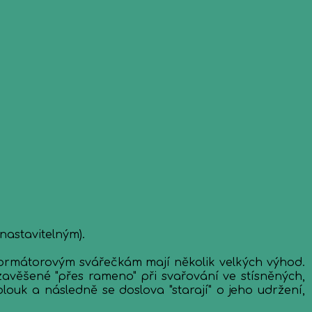
 nastavitelným).
formátorovým svářečkám mají několik velkých výhod.
zavěšené "přes rameno" při svařování ve stísněných,
louk a následně se doslova "starají" o jeho udržení,