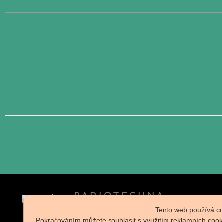
R A D I O T E C H N A
specializovaný E-Shop
Tento web používá co
Pokračováním můžete souhlasit s využitím reklamních cookie