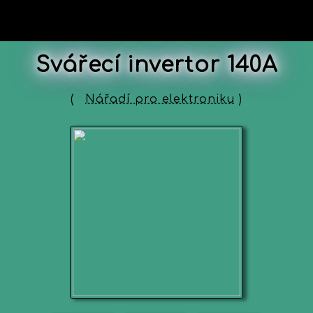
Svářecí invertor 140A
(
Nářadí pro elektroniku
)