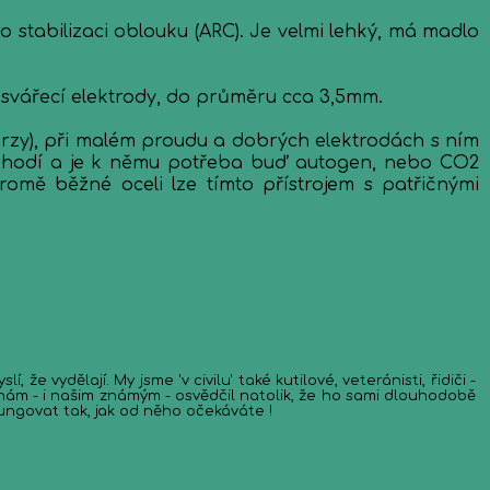
 stabilizaci oblouku (ARC). Je velmi lehký, má madlo
v svářecí elektrody, do průměru cca 3,5mm.
raverzy), při malém proudu a dobrých elektrodách s ním
 nehodí a je k němu potřeba buď autogen, nebo CO2
romě běžné oceli lze tímto přístrojem s patřičnými
e vydělají. My jsme 'v civilu' také kutilové, veteránisti, řidiči -
nám - i našim známým - osvědčil natolik, že ho sami dlouhodobě
ungovat tak, jak od něho očekáváte !