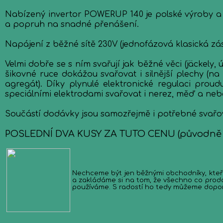
Nabízený invertor POWERUP 140 je polské výroby a je
a popruh na snadné přenášení.
Napájení z běžné sítě 230V (jednofázová klasická zá
Velmi dobře se s ním svařují jak běžné věci (jäckely,
šikovné ruce dokážou svařovat i silnější plechy 
agregát). Díky plynulé elektronické regulaci prou
speciálními elektrodami svařovat i nerez, měď a nebo
Součástí dodávky jsou samozřejmě i potřebné svařov
POSLEDNÍ DVA KUSY ZA TUTO CENU (původně 
Nechceme být jen běžnými obchodníky, kteří bez
a zakládáme si na tom, že všechno co prodá
používáme. S radostí ho tedy můžeme doporuč