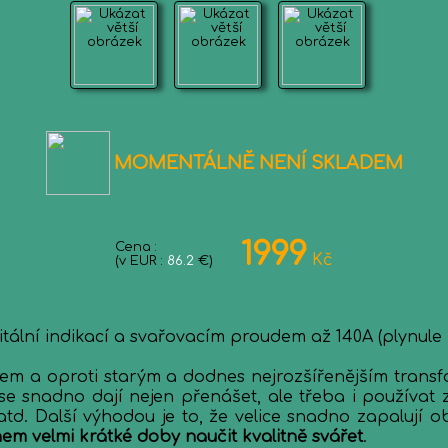
MOMENTÁLNĚ NENÍ SKLADEM
1999
Cena :
Kč
(v EUR :
86.2
€)
igitální indikací a svařovacím proudem až 140A (plynule
ukem a oproti starým a dodnes nejrozšířenějším trans
e snadno dají nejen přenášet, ale třeba i používat 
d. Další výhodou je to, že velice snadno zapalují ob
em velmi krátké doby naučit kvalitně svářet
.