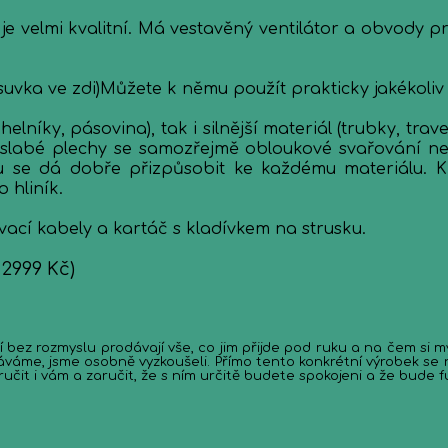
 velmi kvalitní. Má vestavěný ventilátor a obvody pro
suvka ve zdi)Můžete k němu použít prakticky jakékoli
 úhelníky, pásovina), tak i silnější materiál (trubky, t
(na slabé plechy se samozřejmě obloukové svařování
du se dá dobře přizpůsobit ke každému materiálu. K
 hliník.
ací kabely a kartáč s kladívkem na strusku.
2999 Kč)
 rozmyslu prodávají vše, co jim přijde pod ruku a na čem si myslí, ž
váme, jsme osobně vyzkoušeli. Přímo tento konkrétní výrobek se 
it i vám a zaručit, že s ním určitě budete spokojeni a že bude f