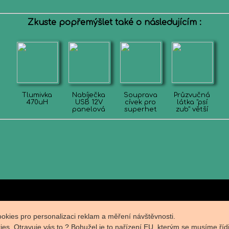
Zkuste popřemýšlet také o následujícím :
Tlumivka
Nabíječka
Souprava
Průzvučná
470uH
USB 12V
cívek pro
látka "psí
panelová
superhet
zub" větší
okies pro personalizaci reklam a měření návštěvnosti.
s. Otravuje vás to ? Bohužel je to nařízení EU, kterým se musíme řídi