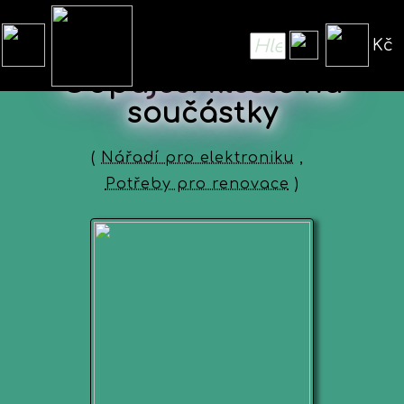
Kč
Odpájecí kleště na
součástky
(
Nářadí pro elektroniku
,
Potřeby pro renovace
)