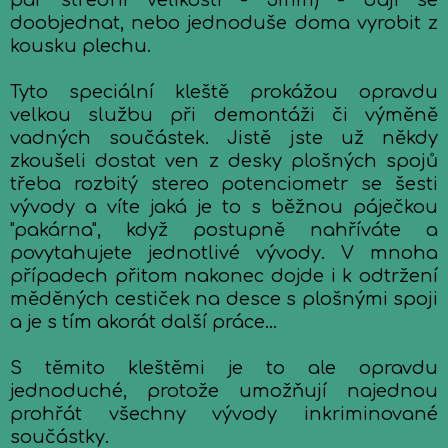
pár střední velikosti - 5mm) - dají se
doobjednat, nebo jednoduše doma vyrobit z
kousku plechu.
Tyto speciální kleště prokážou opravdu
velkou službu při demontáži či výměně
vadných součástek. Jistě jste už někdy
zkoušeli dostat ven z desky plošných spojů
třeba rozbitý stereo potenciometr se šesti
vývody a víte jaká je to s běžnou páječkou
"pakárna", když postupně nahříváte a
povytahujete jednotlivé vývody. V mnoha
případech přitom nakonec dojde i k odtržení
měděných cestiček na desce s plošnými spoji
a je s tím akorát další práce...
S těmito kleštěmi je to ale opravdu
jednoduché, protože umožňují najednou
prohřát všechny vývody inkriminované
součástky.