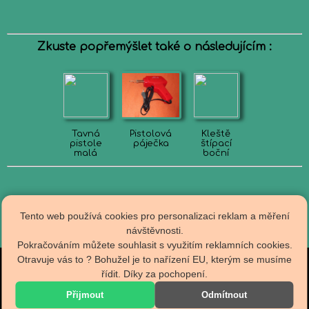
Zkuste popřemýšlet také o následujícím :
Tavná
Pistolová
Kleště
pistole
páječka
štípací
malá
boční
Tento web používá cookies pro personalizaci reklam a měření
návštěvnosti.
Pokračováním můžete souhlasit s využitím reklamních cookies.
Otravuje vás to ? Bohužel je to nařízení EU, kterým se musíme
Obch.podmínky
řídit. Díky za pochopení.
R A D I O T E C H N A
Doprava
Kontakty
specializovaný E-Shop
Přijmout
Odmítnout
Zpracování os.údajů
shop@radiotechna.cz