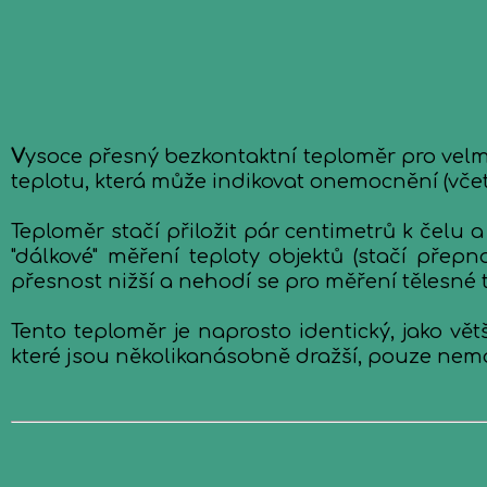
V
ysoce přesný bezkontaktní teploměr pro velm
teplotu, která může indikovat onemocnění (včet
Teploměr stačí přiložit pár centimetrů k čelu 
"dálkové" měření teploty objektů (stačí pře
přesnost nižší a nehodí se pro měření tělesné
Tento teploměr je naprosto identický, jako vě
které jsou několikanásobně dražší, pouze nemá 