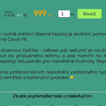
999
Cena :
Koupit
ks
Kč
(v EUR :
43.1
€)
i rychlé měření tělesné teploty je skvělým pom
ně Covid-19).
a stisknout tlačítko - během pár sekund se na dis
pnout do příslušného režimu a pak namířit na
 teploty). Má paměti pro naměřené hodnoty. Nap
tšina profesionálních teploměrů podobného typu
certifikát a kalibrační protokol
Zkuste popřemýšlet také o následujícím :