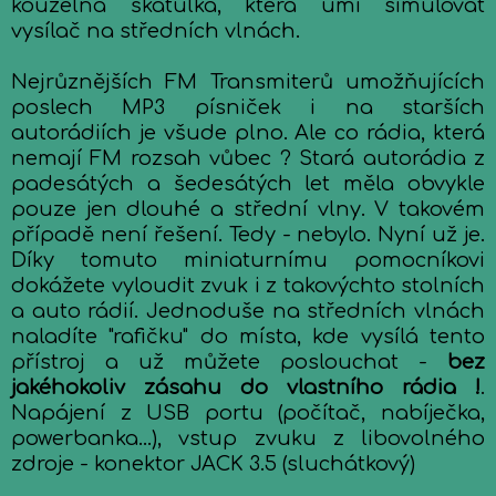
kouzelná škatulka, která umí simulovat
vysílač na středních vlnách.
Nejrůznějších FM Transmiterů umožňujících
poslech MP3 písniček i na starších
autorádiích je všude plno. Ale co rádia, která
nemají FM rozsah vůbec ? Stará autorádia z
padesátých a šedesátých let měla obvykle
pouze jen dlouhé a střední vlny. V takovém
případě není řešení. Tedy - nebylo. Nyní už je.
Díky tomuto miniaturnímu pomocníkovi
dokážete vyloudit zvuk i z takovýchto stolních
a auto rádií. Jednoduše na středních vlnách
naladíte "rafičku" do místa, kde vysílá tento
přístroj a už můžete poslouchat -
bez
jakéhokoliv zásahu do vlastního rádia !
.
Napájení z USB portu (počítač, nabíječka,
powerbanka...), vstup zvuku z libovolného
zdroje - konektor JACK 3.5 (sluchátkový)