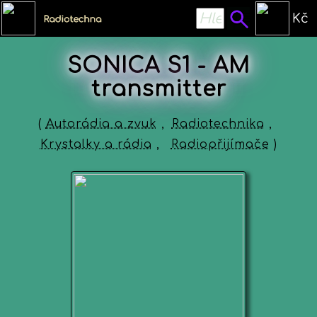
Kč
SONICA S1 - AM
transmitter
(
Autorádia a zvuk
,
Radiotechnika
,
Krystalky a rádia
,
Radiopřijímače
)