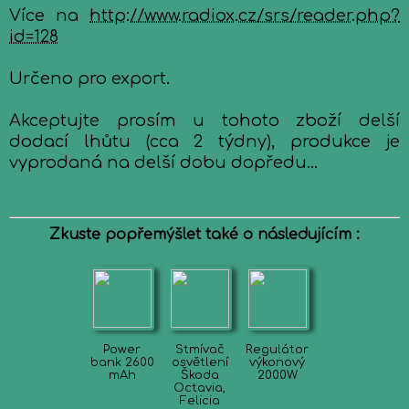
Více na
http://www.radiox.cz/srs/reader.php?
id=128
Určeno pro export.
Akceptujte prosím u tohoto zboží delší
dodací lhůtu (cca 2 týdny), produkce je
vyprodaná na delší dobu dopředu...
Zkuste popřemýšlet také o následujícím :
Power
Stmívač
Regulátor
bank 2600
osvětlení
výkonový
mAh
Škoda
2000W
Octavia,
Felicia