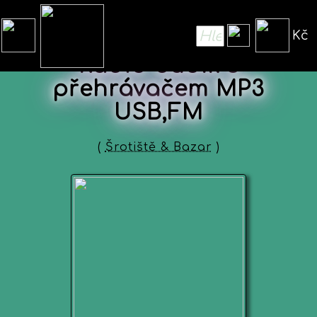
Kč
Rádio budík s
přehrávačem MP3
USB,FM
(
Šrotiště & Bazar
)