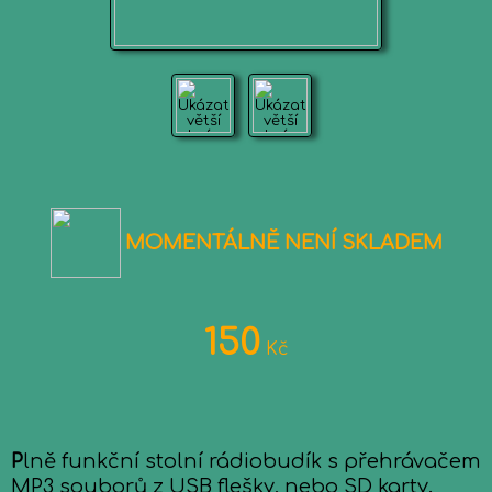
MOMENTÁLNĚ NENÍ SKLADEM
150
Kč
P
lně funkční stolní rádiobudík s přehrávačem
MP3 souborů z USB flešky, nebo SD karty.