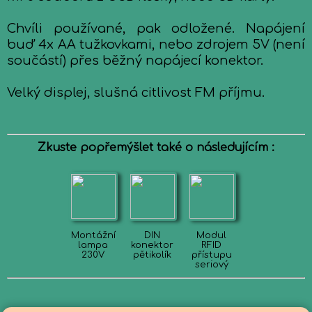
Chvíli používané, pak odložené. Napájení
buď 4x AA tužkovkami, nebo zdrojem 5V (není
součástí) přes běžný napájecí konektor.
Velký displej, slušná citlivost FM příjmu.
Zkuste popřemýšlet také o následujícím :
Montážní
DIN
Modul
lampa
konektor
RFID
230V
pětikolík
přístupu
seriový