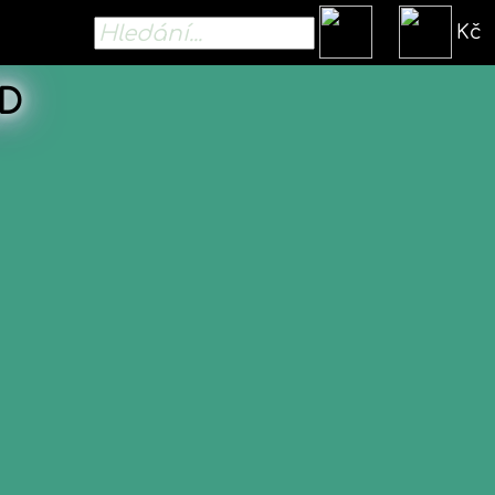
Kč
4D