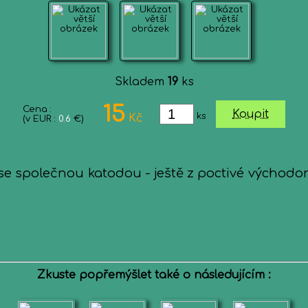
Skladem
19
ks
15
Cena :
Koupit
ks
Kč
(v EUR :
0.6
€)
e společnou katodou - ještě z poctivé východon
Zkuste popřemýšlet také o následujícím :