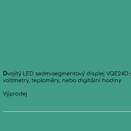
D
vojitý LED sedmisegmentový displej VQE24D s
voltmetry, teploměry, nebo digitální hodiny
Výprodej