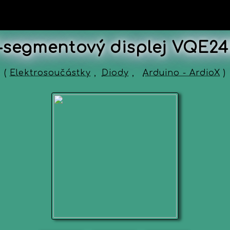
-segmentový displej VQE2
(
Elektrosoučástky
,
Diody
,
Arduino - ArdioX
)