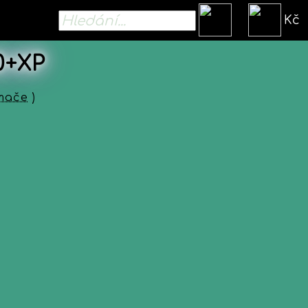
Kč
0+XP
ímače
)