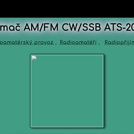
jímač AM/FM CW/SSB ATS-2
ioamatérský provoz
,
Radioamatéři
,
Radiopřij