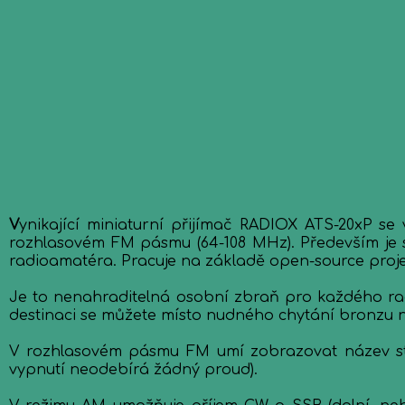
V
ynikající miniaturní přijímač RADIOX ATS-20xP se
rozhlasovém FM pásmu (64-108 MHz). Především je 
radioamatéra. Pracuje na základě open-source proje
Je to nenahraditelná osobní zbraň pro každého ra
destinaci se můžete místo nudného chytání bronzu na
V rozhlasovém pásmu FM umí zobrazovat název sta
vypnutí neodebírá žádný proud).