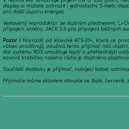
V režimu AM umožňuje příjem CW a SSB (dolní, neb
displeji si můžete zobrazit i jednoduchý S-metr, dis
pro další úsporu energie)
Vestavěný reproduktor se slušným přednesem, Li-On
připojení antény, JACK 3.5 pro připojení běžných s
Pozor !
Narozdíl od klasické ATS-20+, která se prodá
vůbec prodávají), používá tento přijímač náš vlastn
dat systému RDS umožňuje lepší a přehlednější ovládá
kovová krabička našeho rádia je doplněna plastovým
Součástí dodávky je přijímač, nabíjecí kabel, odním
Přijímače máme skladem obvykle ve žluté, červené, 