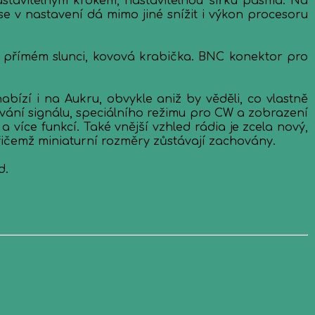
stavitelným krokem, nastavitelnou šířku pásma. Na
 se v nastavení dá mimo jiné snížit i výkon procesoru
a přímém slunci, kovová krabička. BNC konektor pro
abízí i na Aukru, obvykle aniž by věděli, co vlastně
ování signálu, speciálního režimu pro CW a zobrazení
 více funkcí. Také vnější vzhled rádia je zcela nový,
řičemž miniaturní rozměry zůstávají zachovány.
d.