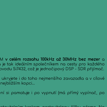
 AM
v celém rozsahu 100kHz až 30MHz bez mezer
a
 je tak ideálním společníkem na cesty pro každého
vodu Si7432, což je jednočipový DSP - SDR přijímač.
kryjete i do toho nejmenšího zavazadla a v cílové
ejbližším kopci...
í si pamatuje i po vypnutí (má přímý vypínač, po