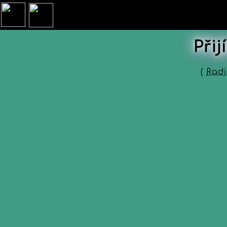
Při
(
Rad