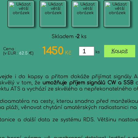
Skladem
-2
ks
1450
Cena :
Koupit
ks
Kč
(v EUR :
62.5
€)
 vejde i do kapsy a přitom dokáže přijímat signály
skvělý v tom, že
umožňuje příjem signálů CW a SSB
a
ktu ATS a vychází ze skvělého a nepřekonatelného ob
dioamatéra na cesty, kterou snadno před manželkou u
 pláži, věnovat chytání amatérských radiostanici na n
nice a další data ze systému RDS. Většinu nastaven