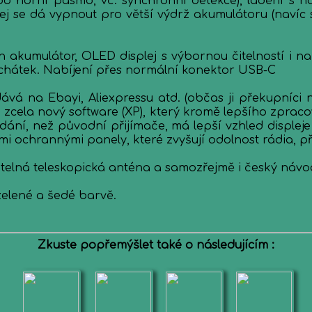
o horní pásmo, vč. synchronní detekce), ladění s na
plej se dá vypnout pro větší výdrž akumulátoru (navíc
 akumulátor, OLED displej s výbornou čitelností i n
uchátek. Nabíjení přes normální konektor USB-C
vá na Ebayi, Aliexpressu atd. (občas ji překupníci n
í, zcela nový software (XP), který kromě lepšího zprac
ní, než původní přijímače, má lepší vzhled displeje a
i ochrannými panely, které zvyšují odolnost rádia, p
atelná teleskopická anténa a samozřejmě i český návo
zelené a šedé barvě.
Zkuste popřemýšlet také o následujícím :