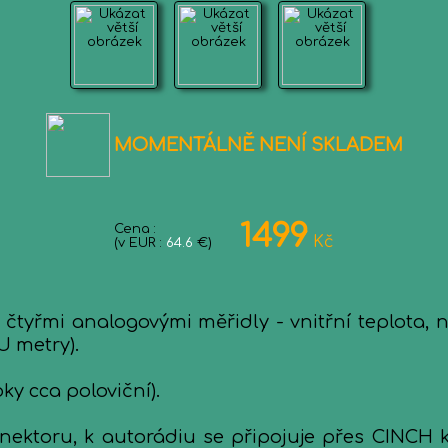
MOMENTÁLNĚ NENÍ SKLADEM
1499
Cena :
Kč
(v EUR :
64.6
€)
e čtyřmi analogovými měřidly - vnitřní teplota, 
U metry).
y cca poloviční).
ektoru, k autorádiu se připojuje přes CINCH k