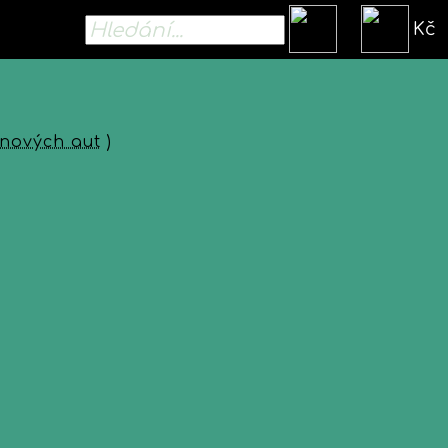
Kč
 nových aut
)