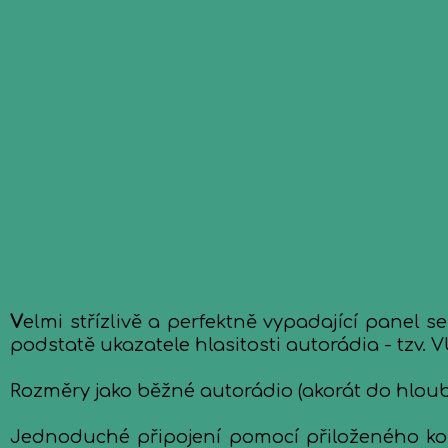
V
elmi střízlivě a perfektně vypadající panel s
podstatě ukazatele hlasitosti autorádia - tzv. V
Rozměry jako běžné autorádio (akorát do hloubk
Jednoduché připojení pomocí přiloženého kon