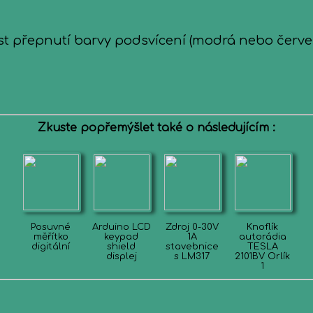
t přepnutí barvy podsvícení (modrá nebo červe
Zkuste popřemýšlet také o následujícím :
Posuvné
Arduino LCD
Zdroj 0-30V
Knoflík
měřítko
keypad
1A
autorádia
digitální
shield
stavebnice
TESLA
displej
s LM317
2101BV Orlík
1