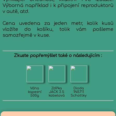
Výborná například i k připojení reproduktorů
v autě, atd.
Cena uvedena za jeden metr, kolik kusů
vložíte do košíku, tolik vám pošleme
samozřejmě v kuse.
Zkuste popřemýšlet také o následujícím :
Váha
Zdířka
Dioda
kapesní
JACK 3.5
1N5711
500g
kabelová
Schottky