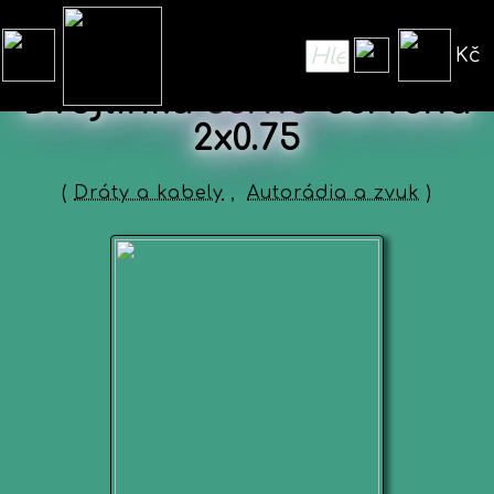
Kč
Dvojlinka černo-červená
2x0.75
(
Dráty a kabely
,
Autorádia a zvuk
)