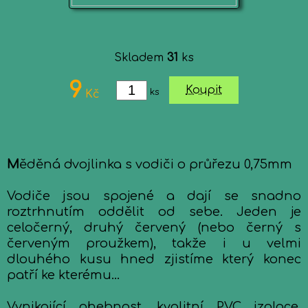
Skladem
31
ks
9
Koupit
ks
Kč
M
ěděná dvojlinka s vodiči o průřezu 0,75mm
Vodiče jsou spojené a dají se snadno
roztrhnutím oddělit od sebe. Jeden je
celočerný, druhý červený (nebo černý s
červeným proužkem), takže i u velmi
dlouhého kusu hned zjistíme který konec
patří ke kterému...
Vynikající ohebnost, kvalitní PVC izolace.