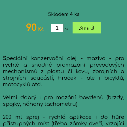
Skladem
4
ks
90
Koupit
ks
Kč
S
peciální konzervační olej - mazivo - pro
rychlé a snadné promazání převodových
mechanismů z plastu či kovu, zbrojních a
strojních součástí, hraček - ale i bicyklů,
motocyklů atd.
Velmi dobrý i pro mazání bowdenů (brzdy,
spojky, náhony tachometru)
200 ml sprej - rychlá aplikace i do hůře
přístupných míst (třeba zámky dveří, vrzající