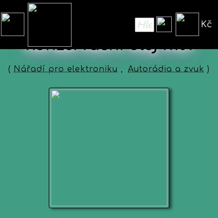
Kč
Konzervační olej K101
(
Nářadí pro elektroniku
,
Autorádia a zvuk
)