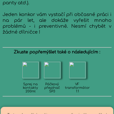
panty atd.).
Jeden konkor vám vystačí při občasné práci i
na pár let, ale dokáže vyřešit mnoho
problémů - i preventivně. Nesmí chybět v
žádné dílničce !
Zkuste popřemýšlet také o následujícím :
Sprej na
Páčkový
VF
kontakty
přepínač
transformátor
200ml
SP3
1:1