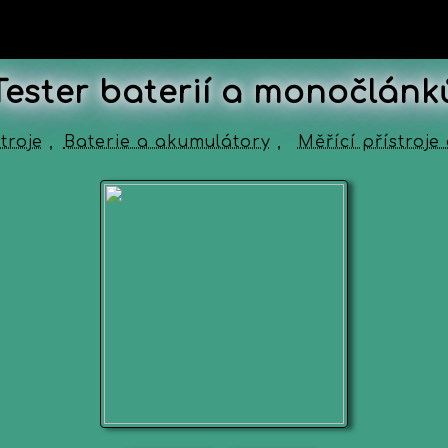
Tester baterií a monočlánk
troje
,
Baterie a akumulátory
,
Měřící přístroj