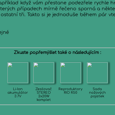
apříklad když vám přestane podezřele rychle hr
kterých případech mírně řečeno sporná a některé
tatní tři. Takto si je jednoduše během pár vteři
ejné
Zkuste popřemýšlet také o následujícím :
Li-Ion
Zesilovač
Reproduktory
Sada
akumulátor
STEREO
RIO R50
nožových
3.7V
2x20W
pojistek
komplet