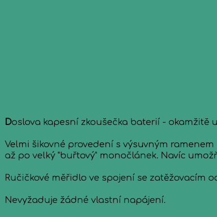
D
oslova kapesní zkoušečka baterií - okamžitě u
Velmi šikovné provedení s výsuvným ramenem um
až po velký "buřtový" monočlánek. Navíc umožňu
Ručičkové měřidlo ve spojení se zatěžovacím o
Nevyžaduje žádné vlastní napájení.