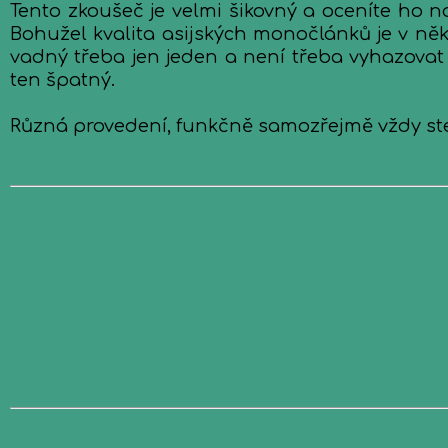
Tento zkoušeč je velmi šikovný a oceníte ho n
Bohužel kvalita asijských monočlánků je v ně
vadný třeba jen jeden a není třeba vyhazovat os
ten špatný.
Různá provedení, funkčně samozřejmě vždy st