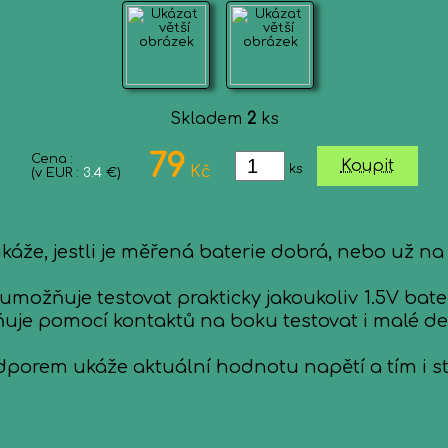
Skladem
2
ks
79
Cena :
Koupit
ks
Kč
(v EUR :
3.4
€)
káže, jestli je měřená baterie dobrá, nebo už na
ožňuje testovat prakticky jakoukoliv 1.5V bater
je pomocí kontaktů na boku testovat i malé deví
dporem ukáže aktuální hodnotu napětí a tím i st