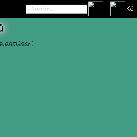
Kč
ů
e a pomůcky
)