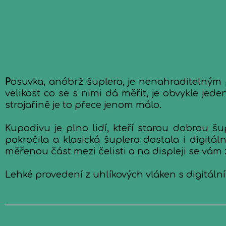
P
osuvka, anóbrž šuplera, je nenahraditelným 
velikost co se s nimi dá měřit, je obvykle jed
strojařině je to přece jenom málo.
Kupodivu je plno lidí, kteří starou dobrou š
pokročila a klasická šuplera dostala i digitá
měřenou část mezi čelisti a na displeji se vám 
Lehké provedení z uhlíkových vláken s digitál