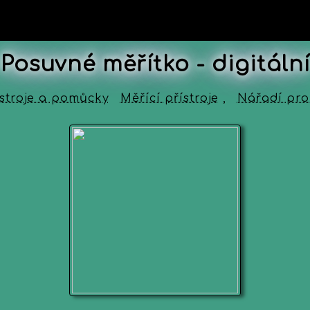
Posuvné měřítko - digitální
ístroje a pomůcky
Měřící přístroje
,
Nářadí pro