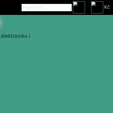
Kč
 elektroniku
)