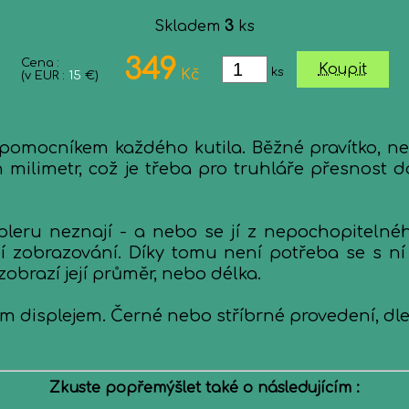
Skladem
3
ks
349
Cena :
Koupit
ks
Kč
(v EUR :
15
€)
pomocníkem každého kutila. Běžné pravítko, neb
en milimetr, což je třeba pro truhláře přesnost 
upleru neznají - a nebo se jí z nepochopiteln
lní zobrazování. Díky tomu není potřeba se s ní
zobrazí její průměr, nebo délka.
ním displejem. Černé nebo stříbrné provedení, d
Zkuste popřemýšlet také o následujícím :