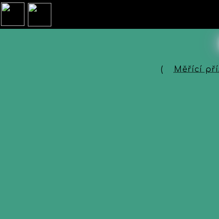
(
Měřící př