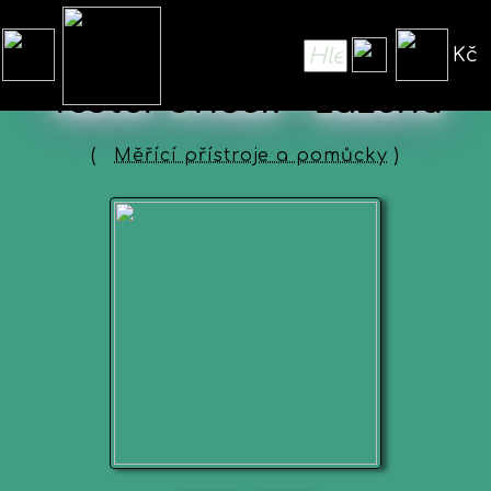
Kč
Tester svíček - zážehu
(
Měřící přístroje a pomůcky
)