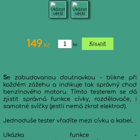
149
Koupit
ks
Kč
S
e zabudovanou doutnavkou - blikne při
každém zážehu a indikuje tak správný chod
benzínového motoru. Tímto testerem se dá
zjistit správná funkce cívky, rozdělovače, i
samotné svíčky (jestli nemá zkrat elektrod).
Jednoduše tester vřadíte mezi cívku a kabel.
Ukázka funkce -