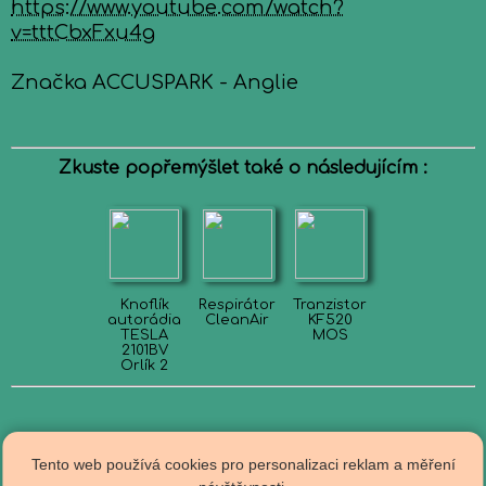
https://www.youtube.com/watch?
v=tttCbxFxu4g
Značka ACCUSPARK - Anglie
Zkuste popřemýšlet také o následujícím :
Knoflík
Respirátor
Tranzistor
autorádia
CleanAir
KF520
TESLA
MOS
2101BV
Orlík 2
Tento web používá cookies pro personalizaci reklam a měření