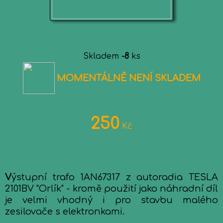
Skladem
-8
ks
MOMENTÁLNĚ NENÍ SKLADEM
250
Kč
V
ýstupní trafo 1AN67317 z autoradia TESLA
2101BV "Orlík" - kromě použití jako náhradní díl
je velmi vhodný i pro stavbu malého
zesilovače s elektronkami.