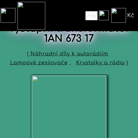
Kč
Výstupní transformátor
1AN 673 17
(
Náhradní díly k autorádiím
Lampové zesilovače
,
Krystalky a rádia
)