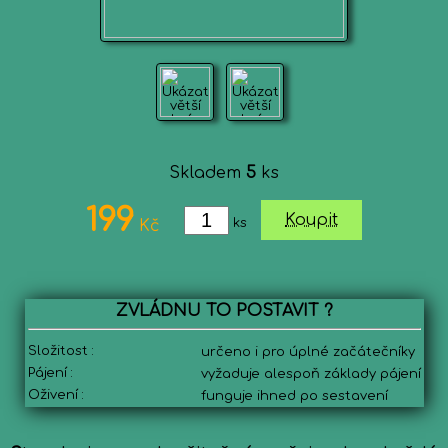
Skladem
5
ks
199
Koupit
ks
Kč
ZVLÁDNU TO POSTAVIT ?
Složitost :
určeno i pro úplné začátečníky
Pájení :
vyžaduje alespoň základy pájení
Oživení :
funguje ihned po sestavení