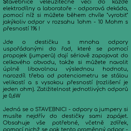
S
tavebnice veleužitečné věci do každé
elektrodílny a laboratoře - odporová dekáda,
pomocí níž si můžete během chvíle "vyrobit"
jakýkoliv odpor v rozsahu 1ohm - 10 Mohm s
přesností 1% !
Jde o destičku s mnoha odpory
uspořádanými do řad, které se pomocí
propojek (jumperů) dají sériově zapojovat do
celkového obvodu, takže si můžete navolit
úplně libovolnou výslednou hodnotu,
narozdíl třeba od potenciometru se stálou
velikostí a s vysokou přesností (rozlišení je
jeden ohm). Zatižitelnost jednotlivých odporů
je 0,6W
Jedná se o STAVEBNICI - odpory a jumpery si
musíte nejdřív do destičky sami zapájet.
Obsahuje vše potřebné, včetně zdířek,
pomocí nichž se pak tento proměnný odpor -