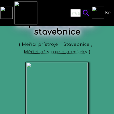
Kč
Odporová dekáda -
stavebnice
(
Měřící přístroje
,
Stavebnice
,
Měřící přístroje a pomůcky
)