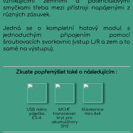
vznikajícími zemními a potenciálovými
smyčkami třeba mezi přístroji napájenými z
různých zásuvek.
Jedná se o kompletní hotový modul s
jednoduchým připojením pomocí
šroubovacích svorkovnic (vstup L/R a zem a to
samé na výstupu).
Zkuste popřemýšlet také o následujícím :
USB mikro
MCHF
Klávesnice
páječka
transceiver
mini 4x4
ES-4
kryt pro
akumulátory
SH2