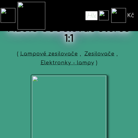
Kč
Audio oddělovač stereo
1:1
(
Lampové zesilovače
,
Zesilovače
,
Elektronky - lampy
)