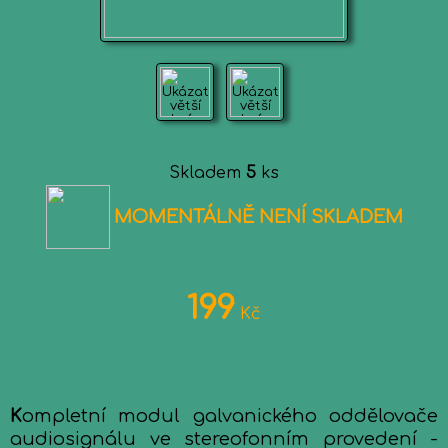
Skladem
5
ks
MOMENTÁLNĚ NENÍ SKLADEM
199
Kč
K
ompletní modul galvanického oddělovače
audiosignálu ve stereofonním provedení -