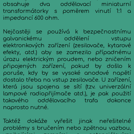
obsahuje dva oddělovací miniaturní
transformátorky s poměrem vinutí 1:1 a
impedancí 600 ohm.
Nejčastěji se používá k bezpečnostnímu
galvanickému oddělení vstupu
elektronkových zařízení (zesilovače, kytarové
efekty, atd.) aby se zamezilo případnému
úrazu elektrickým proudem, nebo zničením
připojených zařízení, pokud by došlo k
poruše, kdy by se vysoké anodové napětí
dostalo třeba na vstup zesilovače. U zařízení,
která jsou spojena se sítí (tzv. univerzální
lampové radiopřijímače atd.), je pak použití
takového oddělovacího trafa dokonce
naprosto nutné.
Taktéž dokáže vyřešit jinak neřešitelné
problémy s bručením nebo zpětnou vazbou,