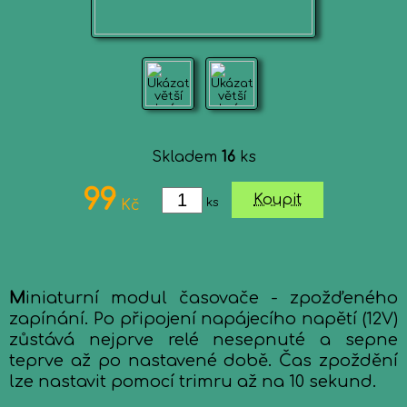
Skladem
16
ks
99
Koupit
ks
Kč
M
iniaturní modul časovače - zpožďeného
zapínání. Po připojení napájecího napětí (12V)
zůstává nejprve relé nesepnuté a sepne
teprve až po nastavené době. Čas zpoždění
lze nastavit pomocí trimru až na 10 sekund.