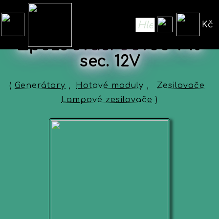
Kč
Zpožďovací obvod 1-10
sec. 12V
(
Generátory
,
Hotové moduly
,
Zesilovače
Lampové zesilovače
)