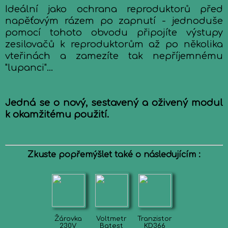
Ideální jako ochrana reproduktorů před
napěťovým rázem po zapnutí - jednoduše
pomocí tohoto obvodu připojíte výstupy
zesilovačů k reproduktorům až po několika
vteřinách a zamezíte tak nepříjemnému
"lupanci"...
Jedná se o nový, sestavený a oživený modul
k okamžitému použití.
Zkuste popřemýšlet také o následujícím :
Žárovka
Voltmetr
Tranzistor
230V
Batest
KD366