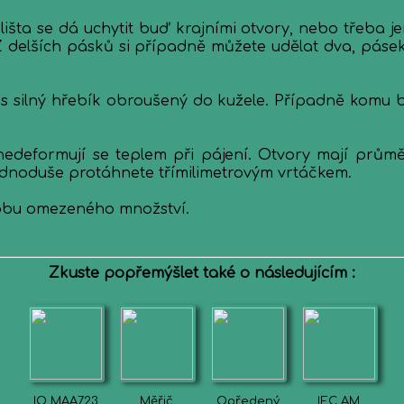
išta se dá uchytit buď krajními otvory, nebo třeba je
. Z delších pásků si případně můžete udělat dva, pá
 silný hřebík obroušený do kužele. Případně komu by
edeformují se teplem při pájení. Otvory mají prům
jednoduše protáhnete třímilimetrovým vrtáčkem.
robu omezeného množství.
Zkuste popřemýšlet také o následujícím :
IO MAA723
Měřič
Opředený
IEC AM