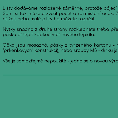
Lišty dodáváme rozložené záměrně, protože pájecí l
Sami si tak můžete zvolit počet a rozmístění oček
nůžek nebo malé pilky ho můžete rozdělit.
Nýtky snadno z druhé strany rozklepnete třeba přes
pásku přilepit kapkou vteřinového lepidla.
Očka jsou mosazná, pásky z tvrzeného kartonu - n
"prkénkových" konstrukcí), nebo šrouby M3 - dírku 
Vše je samozřejmě nepoužité - jedná se o novou vý