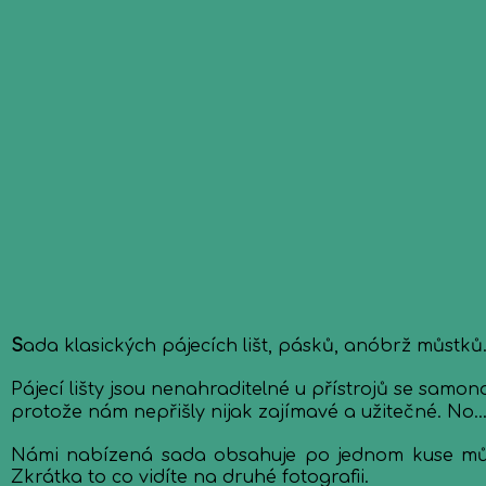
S
ada klasických pájecích lišt, pásků, anóbrž můstků
Pájecí lišty jsou nenahraditelné u přístrojů se samon
protože nám nepřišly nijak zajímavé a užitečné. No...
Námi nabízená sada obsahuje po jednom kuse můste
Zkrátka to co vidíte na druhé fotografii.