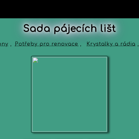
Sada pájecích lišt
ony
,
Potřeby pro renovace
,
Krystalky a rádia
,