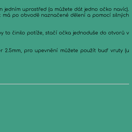
n jedním uprostřed (a můžete dát jedno očko navíc).
sek má po obvodě naznačené dělení a pomocí silných
 to činilo potíže, stačí očka jednoduše do otvorů v
ěr 2.5mm, pro upevnění můžete použít buď vruty (u