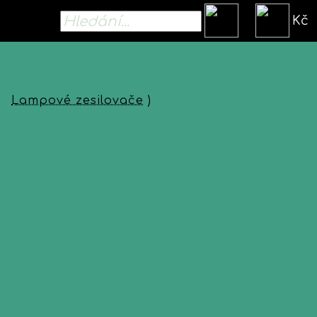
Kč
Lampové zesilovače
)