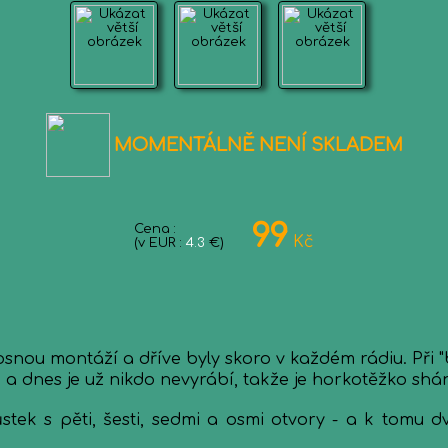
MOMENTÁLNĚ NENÍ SKLADEM
99
Cena :
Kč
(v EUR :
4.3
€)
.
osnou montáží a dříve byly skoro v každém rádiu. Při "b
 a dnes je už nikdo nevyrábí, takže je horkotěžko shán
k s pěti, šesti, sedmi a osmi otvory - a k tomu dv