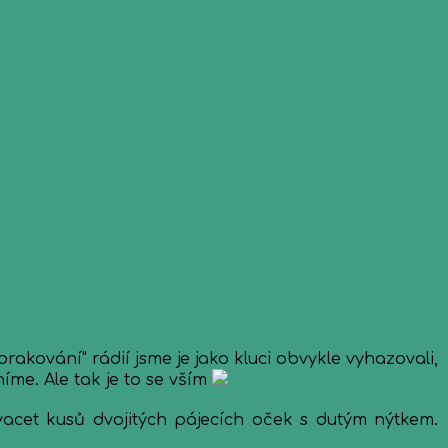
rakování" rádií jsme je jako kluci obvykle vyhazovali,
íme. Ale tak je to se vším
acet kusů dvojitých pájecích oček s dutým nýtkem.